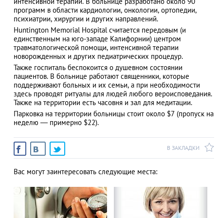
интенсивной терапии. В больнице разработано около 90
программ в области кардиологии, онкологии, ортопедии,
психиатрии, хирургии и других направлений.
Huntington Memorial Hospital считается передовым (и
единственным на юго-западе Калифорнии) центром
АЗАД
травматологической помощи, интенсивной терапии
новорожденных и других педиатрических процедур.
Также госпиталь беспокоится о душевном состоянии
пациентов. В больнице работают священники, которые
поддерживают больных и их семьи, а при необходимости
здесь проводят ритуалы для людей любого вероисповедания.
Также на территории есть часовня и зал для медитации.
Парковка на территории больницы стоит около $7 (пропуск на
неделю ― примерно $22).
В ЗАКЛАДКИ
Вас могут заинтересовать следующие места: