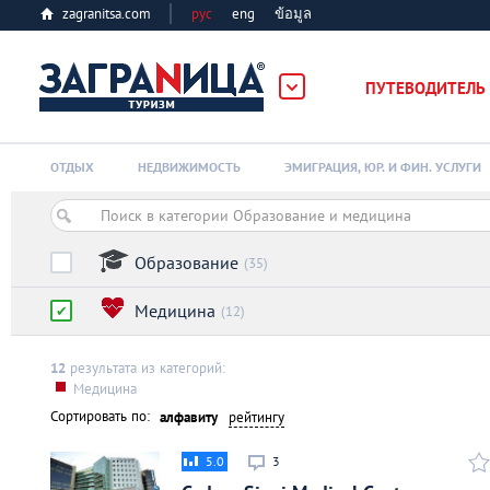
zagranitsa.com
рус
eng
ข้อมูล
ПУТЕВОДИТЕЛЬ
Loading...
ОТДЫХ
НЕДВИЖИМОСТЬ
ЭМИГРАЦИЯ, ЮР. И ФИН. УСЛУГИ
Образование
(35)
Медицина
(12)
Алматы
12
результата из категорий:
Астана
Медицина
Сортировать по:
алфавиту
рейтингу
Афины
5.0
3