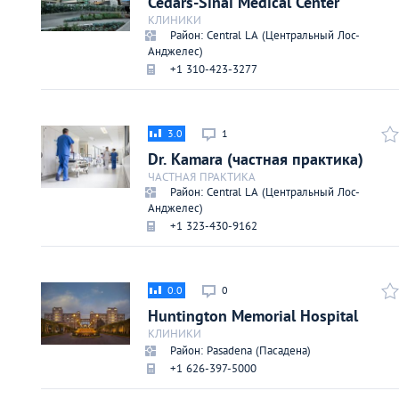
Cedars-Sinai Medical Center
Киев
КЛИНИКИ
Район: Central LA (Центральный Лос-
Анджелес)
Лондон
+1 310-423-3277
Лос-Анджелес
3.0
1
Dr. Kamara (частная практика)
Москва
ЧАСТНАЯ ПРАКТИКА
Район: Central LA (Центральный Лос-
Париж
Анджелес)
+1 323-430-9162
Паттайя
0.0
0
Пхукет
Huntington Memorial Hospital
КЛИНИКИ
Район: Pasadena (Пасадена)
Санкт-Петербург
+1 626-397-5000