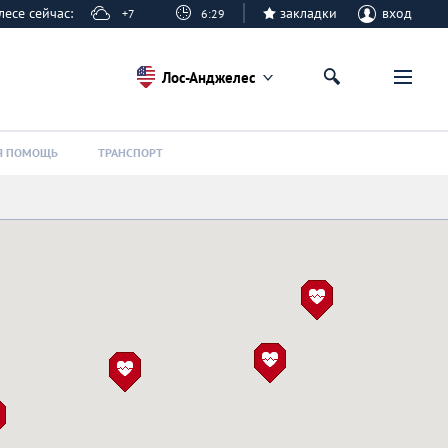
елесе сейчас:
закладки
вход
+7
6:29
Лос-Анджелес
Я ПОМОЩЬ
ТРАНСПОРТ