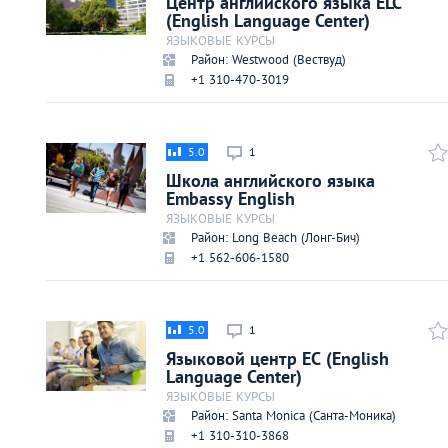
Центр английского языка ELC
Киев
(English Language Center)
ЯЗЫКОВЫЕ КУРСЫ
Район: Westwood (Вествуд)
Лондон
+1 310-470-3019
Лос-Анджелес
5.0
1
Москва
Школа английского языка
Embassy English
ЯЗЫКОВЫЕ КУРСЫ
Париж
Район: Long Beach (Лонг-Бич)
+1 562-606-1580
Паттайя
5.0
1
Пхукет
Языковой центр EC (English
Language Center)
Санкт-Петербург
ЯЗЫКОВЫЕ КУРСЫ
Район: Santa Moniсa (Санта-Моника)
+1 310-310-3868