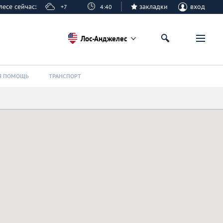
елесе сейчас:
закладки
вход
+7
4:40
Лос-Анджелес
Я ПОМОЩЬ
ТРАНСПОРТ