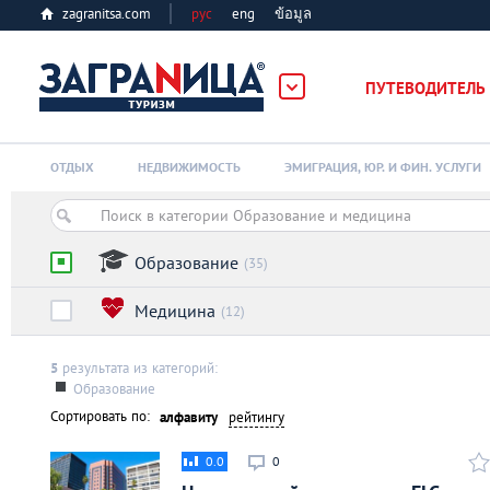
zagranitsa.com
рус
eng
ข้อมูล
ПУТЕВОДИТЕЛЬ
Loading...
ОТДЫХ
НЕДВИЖИМОСТЬ
ЭМИГРАЦИЯ, ЮР. И ФИН. УСЛУГИ
Образование
(35)
Медицина
(12)
Алматы
5
результата из категорий:
Астана
Образование
Сортировать по:
алфавиту
рейтингу
Афины
0.0
0