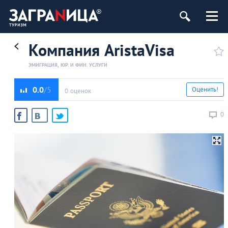
Компания AristaVisa
ЭМИГРАЦИЯ, ЮР. И ФИН. УСЛУГИ
0.0
Оценить!
0 оценок
0