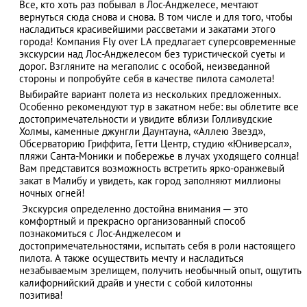
Все, кто хоть раз побывал в Лос-Анджелесе, мечтают
вернуться сюда снова и снова. В том числе и для того, чтобы
насладиться красивейшими рассветами и закатами этого
города! Компания Fly over LA предлагает суперсовременные
экскурсии над Лос-Анджелесом без туристической суеты и
АЗАД
дорог. Взгляните на мегаполис с особой, неизведанной
стороны и попробуйте себя в качестве пилота самолета!
Выбирайте вариант полета из нескольких предложенных.
Особенно рекомендуют тур в закатном небе: вы облетите все
достопримечательности и увидите вблизи Голливудские
Холмы, каменные джунгли Даунтауна, «Аллею Звезд»,
Обсерваторию Гриффита, Гетти Центр, студию «Юниверсал»,
пляжи Санта-Моники и побережье в лучах уходящего солнца!
Вам представится возможность встретить ярко-оранжевый
закат в Малибу и увидеть, как город заполняют миллионы
ночных огней!
Экскурсия определенно достойна внимания ─ это
комфортный и прекрасно организованный способ
познакомиться с Лос-Анджелесом и
достопримечательностями, испытать себя в роли настоящего
пилота. А также осуществить мечту и насладиться
незабываемым зрелищем, получить необычный опыт, ощутить
калифорнийский драйв и унести с собой килотонны
позитива!