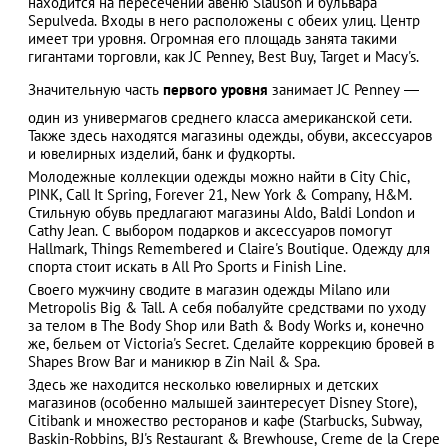
находится на пересечении авеню Slauson и бульвара
Sepulveda. Входы в него расположены с обеих улиц. Центр
имеет три уровня. Огромная его площадь занята такими
гигантами торговли, как JC Penney, Best Buy, Target и Macy's.
АЗАД
Значительную часть
первого уровня
занимает JC Penney ―
один из универмагов среднего класса американской сети.
Также здесь находятся магазины одежды, обуви, аксессуаров
и ювелирных изделий, банк и фудкорты.
Молодежные коллекции одежды можно найти в City Chic,
PINK, Call It Spring, Forever 21, New York & Company, H&M.
Стильную обувь предлагают магазины Aldo, Baldi London и
Cathy Jean. С выбором подарков и аксессуаров помогут
Hallmark, Things Remembered и Claire's Boutique. Одежду для
спорта стоит искать в All Pro Sports и Finish Line.
Своего мужчину сводите в магазин одежды Milano или
Metropolis Big & Tall. А себя побалуйте средствами по уходу
за телом в The Body Shop или Bath & Body Works и, конечно
же, бельем от Victoria's Secret. Сделайте коррекцию бровей в
Shapes Brow Bar и маникюр в Zin Nail & Spa.
Здесь же находится несколько ювелирных и детских
магазинов (особенно малышей заинтересует Disney Store),
Citibank и множество ресторанов и кафе (Starbucks, Subway,
Baskin-Robbins, BJ's Restaurant & Brewhouse, Creme de la Crepe