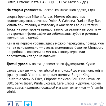
Bistro, Extreme Pizza, BAR-B-QUE, Olive Garden и др.).
На втором уровне
есть несколько магазинов одежды для
спорта брендов Nike и Adidas. Можно обзавестись
солнцезащитными очками Dolce & Gabbana, Prada и Ray-Ban,
купить принтованную футболку в American Eagle Outfitters.
Также на этом уровне предоставляются различные услуги ―
от стрижки и фотографии до отбеливания зубов и ремонта
ювелирных изделий.
Как и на первом уровне, здесь можно перекусить, правда, уже
не так основательно ― съесть знаменитые булочки Cinnabon,
попробовать конфеты от местных кондитеров или
перехватить хот-дог на палочке.
Третий уровень
почти целиком занят фудкортами. Кухни
самые разные ― от китайской и японской до мексиканской и
французской. Утолить голод вам помогут Burger King,
California Steak & Fries, Chipotle Mexican Grill, Ono Hawaiian
BBQ, Sarku Japan, Panda Express, Café Creole и другие. Кроме
того, здесь находится большой магазин витаминов ― Vitamin
World.
В ЗАКЛАДКИ