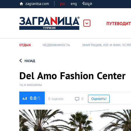
zagranitsa.com
рус
eng
ข้อมูล
лес
ПУТЕВОДИТ
ОТДЫХ
НЕДВИЖИМОСТЬ
ЭМИГРАЦИЯ, ЮР. И ФИН. УСЛУ
НАЗАД
Loading...
Del Amo Fashion Center
ТЦ И МАГАЗИНЫ
0.0
0 оценок
0
Оценить!
Алматы