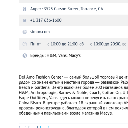
Адрес: 3525 Carson Street, Torrance, CA
Санкт-Петербург
+1 317 636-1600
simon.com
Пн-пт — с 10:00 до 21:00, сб — с 10:00 до 20:00, вс
Бренды: H&M, Vans, Macy’s
Del Amo Fashion Center — самый большой торговый цент
рядом со знаменитыми местами города — развязкой Palos 
Beach и Gardena. Центр включает более 200 магазинов для
H&M, Anthropologie, Barnes & Noble, Coach, Cotton On, Urba
Eagle Outfitters, Vans. здесь можно перекусить на открыт
China Bistro. В центре работает 18-экранный кинотеатр 
провели реконструкцию, благодаря которой в нем появил
обеденными павильонами возле магазина Macy's.