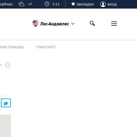
е сейчас:
закладки
вход
+7
3:22
Лос-Анджелес
ННАЯ ПОМОЩЬ
ТРАНСПОРТ
И