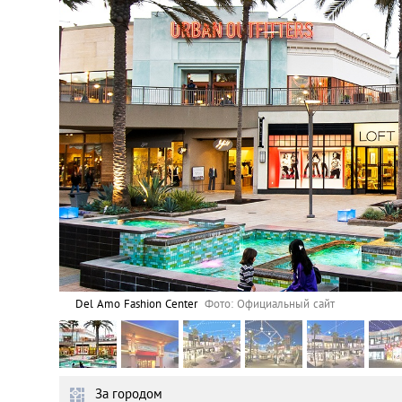
Астана
Афины
Киев
Лондон
Лос-Анджелес
Москва
Париж
Del Amo Fashion Center
Фото: Официальный сайт
Паттайя
За городом
Пхукет