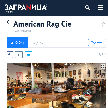
American Rag Cie
ТЦ И МАГАЗИНЫ
0.0
Оценить!
0 оценок
1