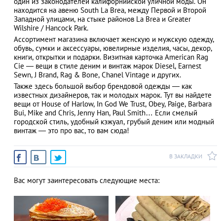
один из законодателей калифорнийской уличной моды. Он
находится на авеню South La Brea, между Первой и Второй
Западной улицами, на стыке районов La Brea и Greater
Wilshire / Hancock Park.
Ассортимент магазина включает женскую и мужскую одежду,
АЗАД
обувь, сумки и аксессуары, ювелирные изделия, часы, декор,
книги, открытки и подарки. Визитная карточка American Rag
Cie ― вещи в стиле деним и винтаж марок Diesel, Earnest
Sewn, J Brand, Rag & Bone, Chanel Vintage и других.
Также здесь большой выбор брендовой одежды ― как
известных дизайнеров, так и молодых марок. Тут вы найдете
вещи от House of Harlow, In God We Trust, Obey, Paige, Barbara
Bui, Mike and Chris, Jenny Han, Paul Smith… Если смелый
городской стиль, удобный кэжуал, грубый деним или модный
винтаж ― это про вас, то вам сюда!
В ЗАКЛАДКИ
Вас могут заинтересовать следующие места: