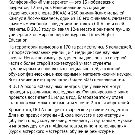
Калифорнийский университет ― это 13 нобелевских
лауреатов, 12 титулов Национальной ассоциации
студенческого спорта (NCAA) и 250 олимпийских медалей.
Кампус в Лос-Анджелесе, один из 10 его филиалов, считается
значимым учебным заведением не только США, но и всей
АЗАД
планеты. В 2015 году он занял 12-е место в рейтинге лучших
университетов мира по версии журнала Times Higher
Education.
На территории примерно в 170 га разместились 5 колледжей,
7 профессиональных училищ и 4 медицинские научные
школы. Негласно кампус разделен на две зоны: в северной
части с более старой архитектурой учатся студенты
гуманитарных и социальных специальностей, а в южной
обучают физическим, инженерным и математическим наукам.
Всего университет предлагает более 300 специальностей.
В UCLA около 300 научных центров, где учащиеся могут
проводить различные исследования. Финансирование таких
проектов достигает $1 млрд в год. Благодаря этому отдел
стартапов уже может похвастаться почти 2 тыс. изобретений.
Кроме того, UCLA поощряет творческое развитие студентов.
Для них предусмотрены «Школа искусств и архитектуры»
(обучает городскому дизайну, медиаискусству, танцам, музыке
и многому другому) и «Школа театра, кино и телевидения»
(курсы актерского мастерства, обучение режиссуре и