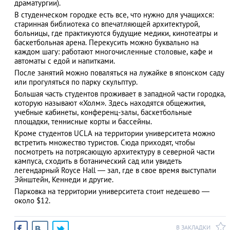
драматургии).
В студенческом городке есть все, что нужно для учащихся:
старинная библиотека со впечатляющей архитектурой,
больницы, где практикуются будущие медики, кинотеатры и
баскетбольная арена. Перекусить можно буквально на
каждом шагу: работают многочисленные столовые, кафе и
автоматы с едой и напитками.
После занятий можно поваляться на лужайке в японском саду
или прогуляться по парку скульптур.
Большая часть студентов проживает в западной части городка,
которую называют «Холм». Здесь находятся общежития,
учебные кабинеты, конференц-залы, баскетбольные
площадки, теннисные корты и бассейны.
Кроме студентов UCLA на территории университета можно
встретить множество туристов. Сюда приходят, чтобы
посмотреть на потрясающую архитектуру в северной части
кампуса, сходить в ботанический сад или увидеть
легендарный Royce Hall — зал, где в свое время выступали
Эйнштейн, Кеннеди и другие.
Парковка на территории университета стоит недешево —
около $12.
В ЗАКЛАДКИ