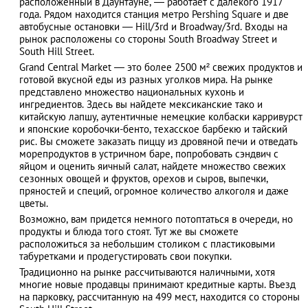
расположенный в Даунтауне, ― работает с далекого 1917
года. Рядом находится станция метро Pershing Square и две
автобусные остановки ― Hill/3rd и Broadway/3rd. Входы на
рынок расположены со стороны South Broadway Street и
South Hill Street.
АЗАД
Grand Central Market ― это более 2500 м² свежих продуктов и
готовой вкусной еды из разных уголков мира. На рынке
представлено множество национальных кухонь и
ингредиентов. Здесь вы найдете мексиканские тако и
китайскую лапшу, аутентичные немецкие колбаски карривурст
и японские коробочки-бенто, техасское барбекю и тайский
рис. Вы сможете заказать пиццу из дровяной печи и отведать
морепродуктов в устричном баре, попробовать сэндвич с
яйцом и оценить яичный салат, найдете множество свежих
сезонных овощей и фруктов, орехов и сыров, выпечки,
пряностей и специй, огромное количество алкоголя и даже
цветы.
Возможно, вам придется немного потоптаться в очереди, но
продукты и блюда того стоят. Тут же вы сможете
расположиться за небольшим столиком с пластиковыми
табуретками и продегустировать свои покупки.
Традиционно на рынке рассчитываются наличными, хотя
многие новые продавцы принимают кредитные карты. Въезд
на парковку, рассчитанную на 499 мест, находится со стороны