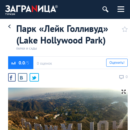
Парк «Лейк Голливуд»
(Lake Hollywood Park)
ПАРКИ И САДЫ
0.0
Оценить!
0 оценок
0