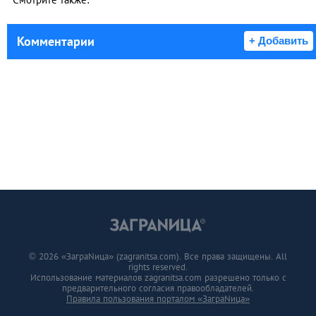
Комментарии
+ Добавить
© 2026 «ЗаграNица» (zagranitsa.com). Все права защищены. All
rights reserved.
Использование материалов zagranitsa.com разрешено только с
предварительного согласия правообладателей.
Правила пользования порталом «ЗаграNица»