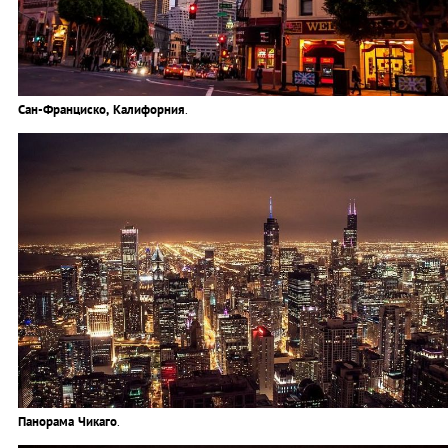
Сан-Франциско, Калифорния
.
Панорама Чикаго
.