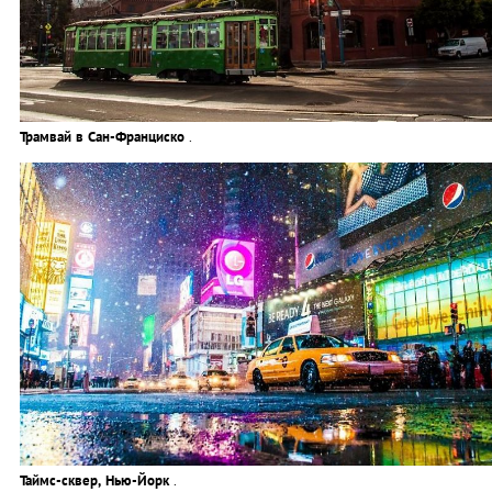
Трамвай в Сан-Франциско
.
Таймс-сквер, Нью-Йорк
.