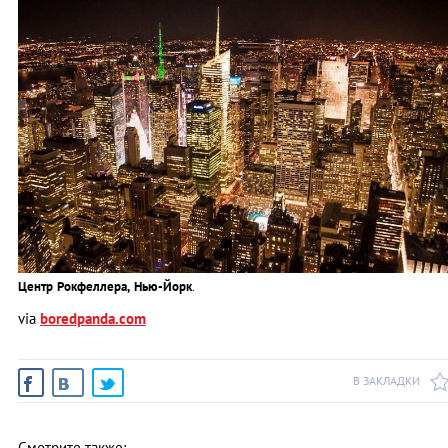
Центр Рокфеллера, Нью-Йорк
.
via
boredpanda.com
В ЗАКЛАДКИ
Смотрите также: