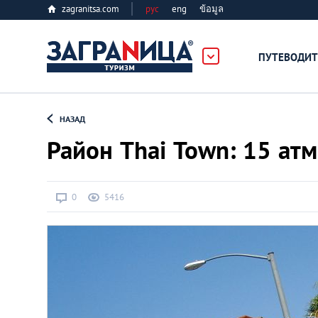
zagranitsa.com
рус
eng
ข้อมูล
лес
ПУТЕВОДИТ
Loading...
НАЗАД
Район Thai Town: 15 а
0
5416
Алматы
Астана
Афины