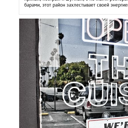
барами, этот район захлестывает своей энерги