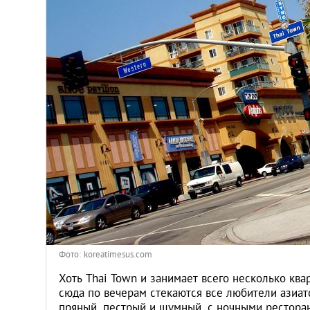
Киев
Лондон
Лос-Анджелес
Москва
Париж
Паттайя
Пхукет
Фото: koreatimesus.com
Санкт-Петербург
Хоть Thai Town и занимает всего несколько ква
сюда по вечерам стекаются все любители азиат
пряный, пестрый и шумный, с ночными рестора