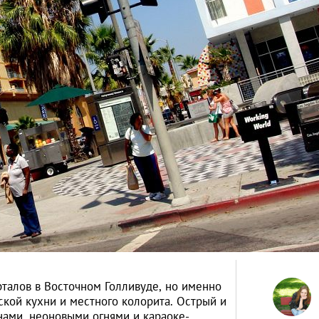
рталов в Восточном Голливуде, но именно
ской кухни и местного колорита. Острый и
нами, неоновыми огнями и караоке-