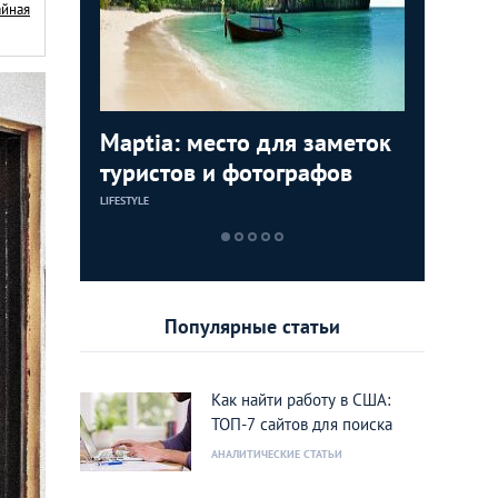
айная
графий,
Maptia: место для заметок
Америка
Лос-Анд
Звездны
точно
туристов и фотографов
и помил
веке: 2
голливу
г
индейки
фотогра
знамени
LIFESTYLE
PHOTO
PHOTO
LIFESTYLE
Анджеле
Популярные статьи
Как найти работу в США:
ТОП-7 сайтов для поиска
АНАЛИТИЧЕСКИЕ СТАТЬИ