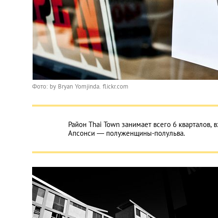
Фото: by Bryan Yomjinda. flickr.com
Район Thai Town занимает всего 6 кварталов, 
Апсонси — полуженщины-полульва.