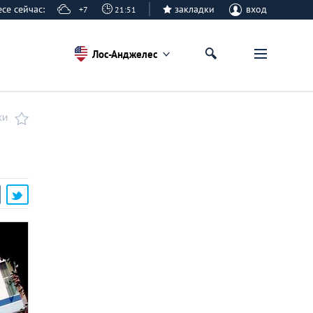
лесе сейчас:
закладки
вход
+7
21:51
Лос-Анджелес
КИ