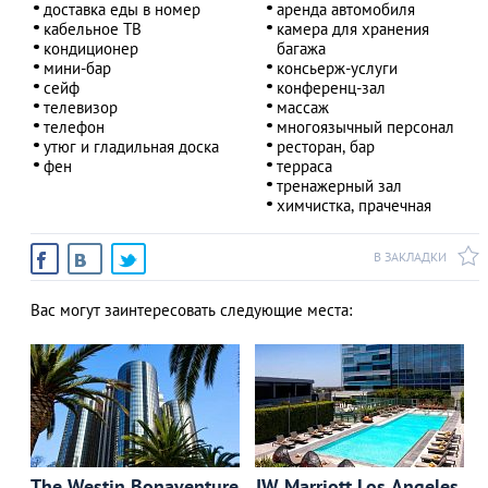
доставка еды в номер
аренда автомобиля
кабельное ТВ
камера для хранения
кондиционер
багажа
мини-бар
консьерж-услуги
сейф
конференц-зал
телевизор
массаж
телефон
многоязычный персонал
утюг и гладильная доска
ресторан, бар
фен
терраса
тренажерный зал
химчистка, прачечная
В ЗАКЛАДКИ
Вас могут заинтересовать следующие места:
The Westin Bonaventure
JW Marriott Los Angeles