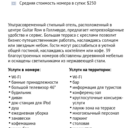
Cредняя стоимость номера в сутки: $250
Ультрасовременный стильный отель, расположенный в
АЗАД
центре Guitar Row в Голливуде, предлагает непревзойденные
удобства и сервис. Большая терраса с креслами позволит
бизнес-путешественникам работать, наслаждаясь солнцем
или звездным небом. Гости могут расслабиться в уютной
общей гостиной, наслаждаясь коктейлем или кофе. 39
благоустроенных номеров обставлены деревянной мебелью
и оснащены светильниками из нержавеющей стали.
Услуги в номере:
Услуги на территории:
Wi-Fi
Wi-Fi
банные принадлежности
бар
большой телевизор 46”
информация для туристов
будильник
конференц-зал
диван
круглосуточные консьерж-
док-станция для iPod
услуги
душ
лаунж-зона на террасе
ежедневная уборка
многоязычный персонал
занавески
паркинг
кофемашина
столовая