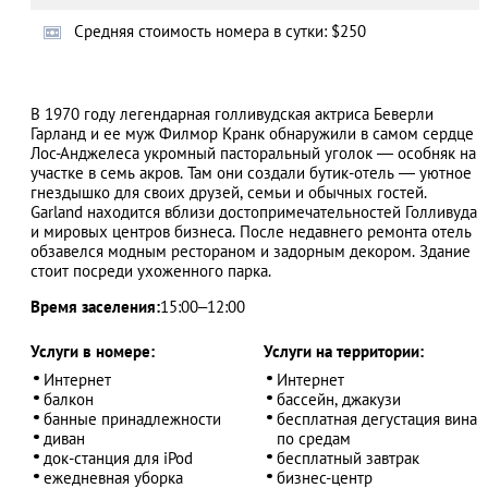
Cредняя стоимость номера в сутки: $250
АЗАД
В 1970 году легендарная голливудская актриса Беверли
Гарланд и ее муж Филмор Кранк обнаружили в самом сердце
Лос-Анджелеса укромный пасторальный уголок ― особняк на
участке в семь акров. Там они создали бутик-отель ― уютное
гнездышко для своих друзей, семьи и обычных гостей.
Garland находится вблизи достопримечательностей Голливуда
и мировых центров бизнеса. После недавнего ремонта отель
обзавелся модным рестораном и задорным декором. Здание
стоит посреди ухоженного парка.
Время заселения:
15:00–12:00
Услуги в номере:
Услуги на территории:
Интернет
Интернет
балкон
бассейн, джакузи
банные принадлежности
бесплатная дегустация вина
диван
по средам
док-станция для iPod
бесплатный завтрак
ежедневная уборка
бизнес-центр