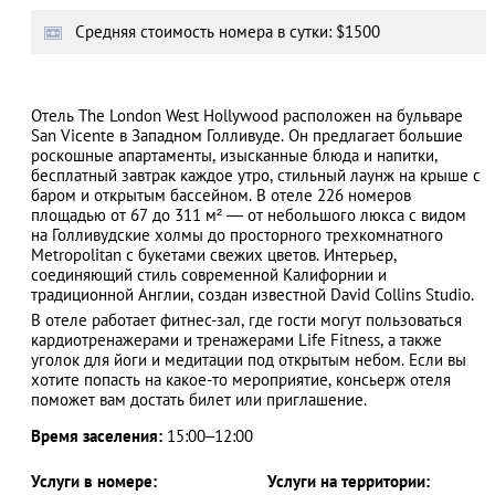
Cредняя стоимость номера в сутки: $1500
АЗАД
Отель The London West Hollywood расположен на бульваре
San Vicente в Западном Голливуде. Он предлагает большие
роскошные апартаменты, изысканные блюда и напитки,
бесплатный завтрак каждое утро, стильный лаунж на крыше с
баром и открытым бассейном. В отеле 226 номеров
площадью от 67 до 311 м² ― от небольшого люкса с видом
на Голливудские холмы до просторного трехкомнатного
Metropolitan с букетами свежих цветов. Интерьер,
соединяющий стиль современной Калифорнии и
традиционной Англии, создан известной David Collins Studio.
В отеле работает фитнес-зал, где гости могут пользоваться
кардиотренажерами и тренажерами Life Fitness, а также
уголок для йоги и медитации под открытым небом. Если вы
хотите попасть на какое-то мероприятие, консьерж отеля
поможет вам достать билет или приглашение.
Время заселения:
15:00–12:00
Услуги в номере:
Услуги на территории: