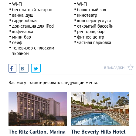
Wi-Fi
Wi-Fi
бесплатный завтрак
банкетный зал
ванна, душ
кинотеатр
гардеробная
консьерж-услуги
док-станция для iPod
открытый бассейн
кофеварка
ресторан, бар
мини-бар
фитнес-центр
сейф
частная парковка
телевизор с плоским
экраном
В ЗАКЛАДКИ
Вас могут заинтересовать следующие места:
The Ritz-Carlton, Marina
The Beverly Hills Hotel