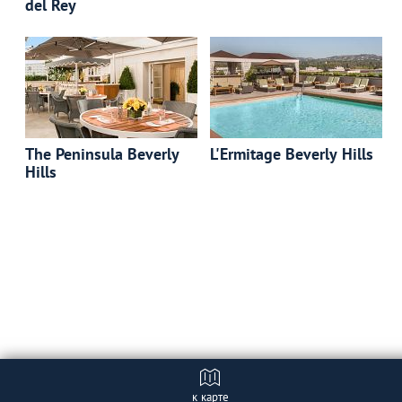
del Rey
The Peninsula Beverly
L'Ermitage Beverly Hills
Hills
к карте