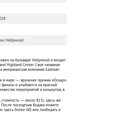
0028
йон: Hollywood
оложен на бульваре Hollywood и входит
and Highland Center. Свое название
ала американская компания Eastman
я в мире ― вручение премии «Оскар».
т фанаты и улыбаются на красной
ножество мероприятий и концертов, в
, стоимость ― около $15), здесь же
. После посещения Кодака можете
их здесь более 60) или пообедать в