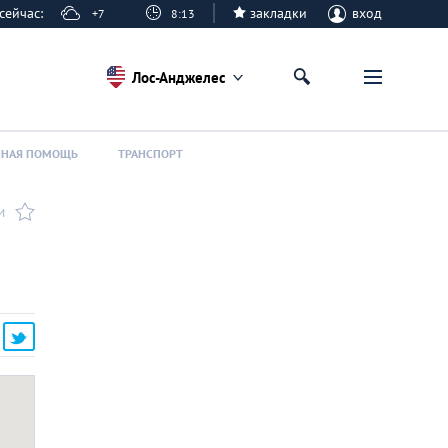
е сейчас:
закладки
вход
+7
8:13
Лос-Анджелес
ННАЯ ПОМОЩЬ
ТРАНСПОРТ
И