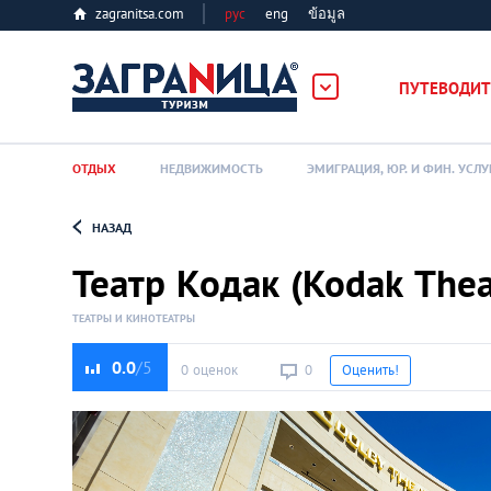
zagranitsa.com
рус
eng
ข้อมูล
лес
ПУТЕВОДИТ
ОТДЫХ
НЕДВИЖИМОСТЬ
ЭМИГРАЦИЯ, ЮР. И ФИН. УСЛУ
НАЗАД
Loading...
Театр Кодак (Kodak Thea
ТЕАТРЫ И КИНОТЕАТРЫ
0.0
0 оценок
0
Оценить!
Алматы