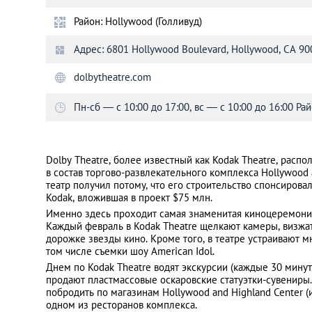
Район: Hollywood (Голливуд)
Санкт-Петербург
Адрес: 6801 Hollywood Boulevard, Hollywood, CA 9
dolbytheatre.com
Пн-сб ― с 10:00 до 17:00, вс ― с 10:00 до 16:00 Ра
Dolby Theatre, более известный как Kodak Theatre, расп
в состав торгово-развлекательного комплекса Hollywood 
театр получил потому, что его строительство спонсиров
Kodak, вложившая в проект $75 млн.
Именно здесь проходит самая знаменитая киноцеремони
Каждый февраль в Kodak Theatre щелкают камеры, визжа
дорожке звезды кино. Кроме того, в театре устраивают м
том числе съемки шоу American Idol.
Днем по Kodak Theatre водят экскурсии (каждые 30 минут
продают пластмассовые оскаровские статуэтки-сувениры
побродить по магазинам Hollywood and Highland Center (
одном из ресторанов комплекса.