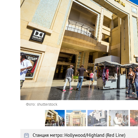
Астана
Афины
Киев
Лондон
Лос-Анджелес
Москва
Париж
Фото: shutterstock
Паттайя
Станция метро: Hollywood/Highland (Red Line)
Пхукет