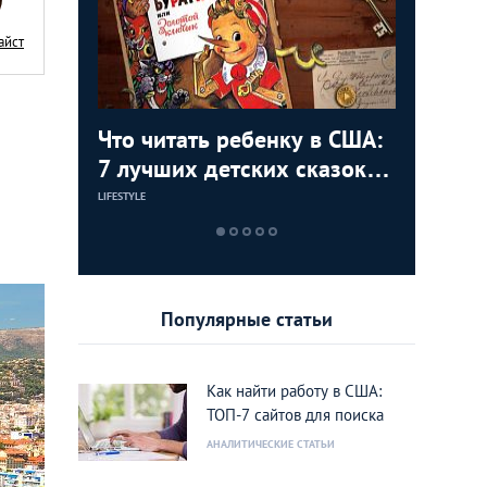
айст
асивых
Что читать ребенку в США:
8 удиви
25 прич
15 горо
7 лучших детских сказок
планеты
Анджеле
стоит по
на русском языке
посетит
в жизни
LIFESTYLE
LIFESTYLE
LIFESTYLE
LIFESTYLE
Популярные статьи
Как найти работу в США:
ТОП-7 сайтов для поиска
АНАЛИТИЧЕСКИЕ СТАТЬИ