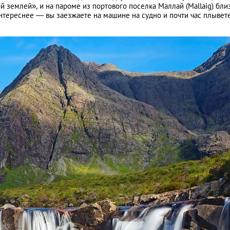
 землей», и на пароме из портового поселка Маллай (Mallaig) бли
интереснее — вы заезжаете на машине на судно и почти час плывете