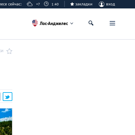
елесе сейчас:
закладки
вход
+7
1:40
Лос-Анджелес
КИ