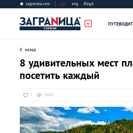
zagranitsa.com
рус
eng
ข้อมูล
лес
ПУТЕВОДИТ
Loading...
НАЗАД
8 удивительных мест п
посетить каждый
Алматы
1
29437
Астана
Афины