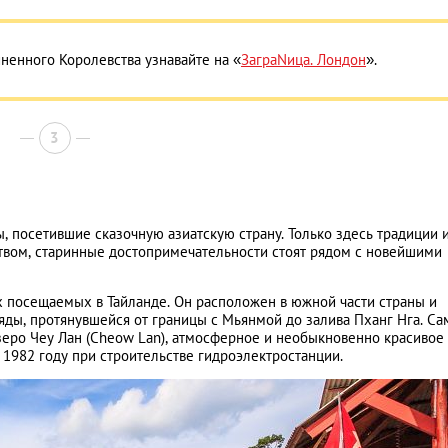
енного Королевства узнавайте на «
ЗаграNица. Лондон
».
3
, посетившие сказочную азиатскую страну. Только здесь традиции 
твом, старинные достопримечательности стоят рядом с новейшими
х посещаемых в Тайланде. Он расположен в южной части страны и
ды, протянувшейся от границы с Мьянмой до залива Пханг Нга. Са
еро Чеу Лан (Cheow Lan), атмосферное и необыкновенно красивое
в 1982 году при строительстве гидроэлектростанции.