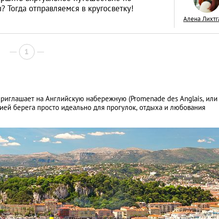
 Тогда отправляемся в кругосветку!
Алена Лихтг
1
ТОП-10 самых кр
мест Америки
LIFESTYLE
иглашает на Английскую набережную (Promenade des Anglais, или
ией берега просто идеально для прогулок, отдыха и любования