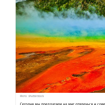
Киев
Лондон
Лос-Анджелес
Москва
Париж
Паттайя
Пхукет
Санкт-Петербург
Фото: shutterstock
Сегодня мы предлагаем на миг отвлечься и сов