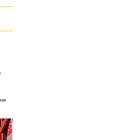
и
мая