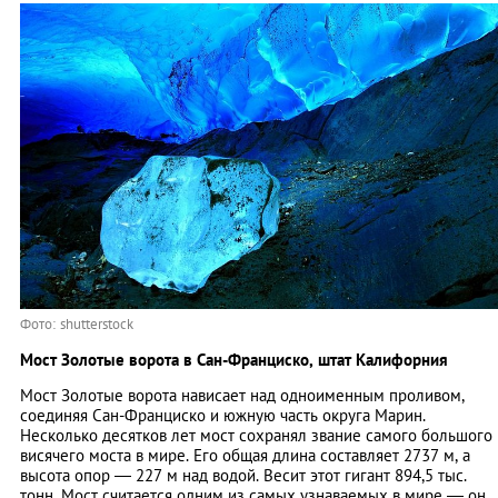
Фото: shutterstock
Мост Золотые ворота в Сан-Франциско, штат Калифорния
Мост Золотые ворота нависает над одноименным проливом,
соединяя Сан-Франциско и южную часть округа Марин.
Несколько десятков лет мост сохранял звание самого большого
висячего моста в мире. Его общая длина составляет 2737 м, а
высота опор — 227 м над водой. Весит этот гигант 894,5 тыс.
тонн. Мост считается одним из самых узнаваемых в мире — он