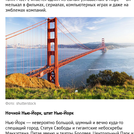
мелькал в фильмах, сериалах, компьютерных играх и даже на
эмблемах компаний.
Фото: shutterstock
Ночной Нью-Йорк, штат Нью-Йорк
Нью-Йорк — невероятно большой, шумный и вечно куда-то
спешащий город. Статуя Свободы и гигантские небоскребы
Манхэттена, Пятая авеню и театры Бродвея, Центральный Парк и