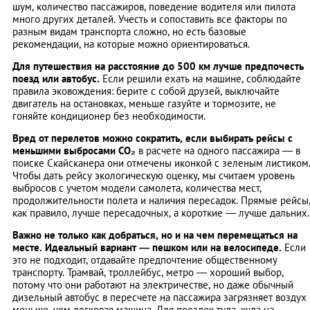
шум, количество пассажиров, поведение водителя или пилота
много других деталей. Учесть и сопоставить все факторы по
разным видам транспорта сложно, но есть базовые
рекомендации, на которые можно ориентироваться.
Для путешествия на расстояние до 500 км лучше предпочесть
поезд или автобус.
Если решили ехать на машине, соблюдайте
правила эковождения: берите с собой друзей, выключайте
двигатель на остановках, меньше газуйте и тормозите, не
гоняйте кондиционер без необходимости.
Вред от перелетов можно сократить, если выбирать рейсы с
меньшими выбросами CO₂
в расчете на одного пассажира — в
поиске Скайсканера они отмечены иконкой с зеленым листиком
Чтобы дать рейсу экологическую оценку, мы считаем уровень
выбросов с учетом модели самолета, количества мест,
продолжительности полета и наличия пересадок. Прямые рейсы
как правило, лучше пересадочных, а короткие — лучше дальних.
Важно не только как добраться, но и на чем перемещаться на
месте. Идеальный вариант — пешком или на велосипеде.
Если
это не подходит, отдавайте предпочтение общественному
транспорту. Трамвай, троллейбус, метро — хороший выбор,
потому что они работают на электричестве, но даже обычный
дизельный автобус в пересчете на пассажира загрязняет воздух
меньше, чем легковая машина. Для поездок туда, куда на