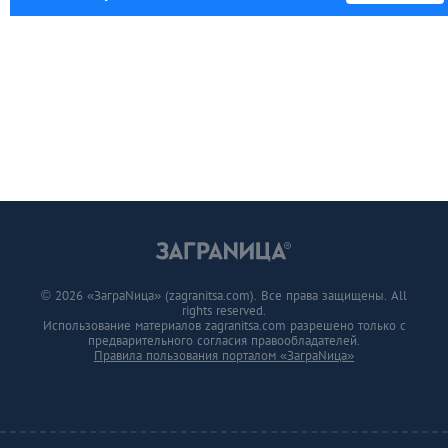
© 2026 «ЗаграNица» (zagranitsa.com). Все права защищены. All
rights reserved.
Использование материалов zagranitsa.com разрешено только с
предварительного согласия правообладателей.
Правила пользования порталом «ЗаграNица»