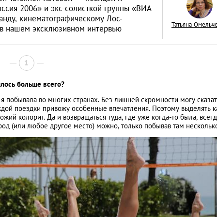
ссия 2006» и экс-солисткой группы «ВИА
ланду, кинематографическому Лос-
Татьяна Омельч
 в нашем эксклюзивном интервью
Интервью с Микой
1
«Я занимаюсь лю
илось больше всего?
делом 24 часа в су
ЭКСКЛЮЗИВНОЕ ИНТЕРВЬЮ
меня нет времени
я побывала во многих странах. Без лишней скромности могу сказать
ждой поездки привожу особенные впечатления. Поэтому выделять к
одиночество»
хожий колорит. Да и возвращаться туда, где уже когда-то была, всег
од (или любое другое место) можно, только побывав там несколько