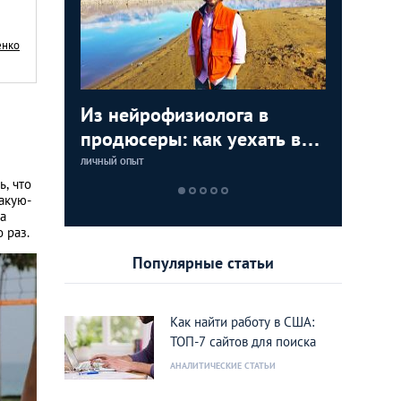
енко
 Ньютон:
Из нейрофизиолога в
Наш цыг
Интервь
Татьяна
бимым
продюсеры: как уехать в
как прод
Каменск
путешес
тки. У
Голливуд и начать снимать
свой пе
Анджеле
поездка
ЛИЧНЫЙ ОПЫТ
ЛИЧНЫЙ ОПЫТ
ЭКСКЛЮЗИВНОЕ 
ЭКСКЛЮЗИВНОЕ 
 на
многомиллионные фильмы
природа
жизнь»
, что
акую-
завораж
да
 раз.
Популярные статьи
Как найти работу в США:
ТОП-7 сайтов для поиска
АНАЛИТИЧЕСКИЕ СТАТЬИ