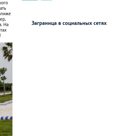
кого
ать
 ближе
ер,
Заграница в социальных сетях
. На
атах
!