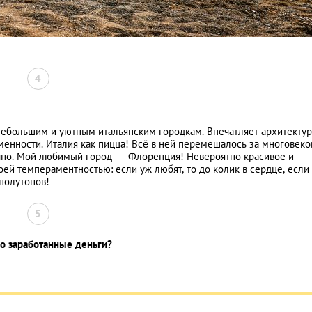
4
небольшим и уютным итальянским городкам. Впечатляет архитектур
еменности. Италия как пицца! Всё в ней перемешалось за многовек
ично. Мой любимый город ― Флоренция! Невероятно красивое и
ей темпераментностью: если уж любят, то до колик в сердце, если
полутонов!
5
о заработанные деньги?