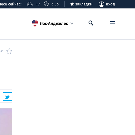
елесе сейчас:
закладки
вход
+7
6:56
Лос-Анджелес
КИ