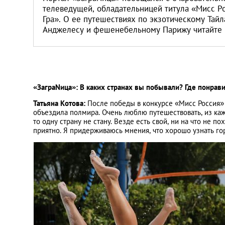
телеведущей, обладательницей титула «Мисс Ро
Гра». О ее путешествиях по экзотическому Тай
Анджелесу и фешенебельному Парижу читайте
«ЗаграNица»: В каких странах вы побывали? Где понрав
Татьяна Котова:
После победы в конкурсе «Мисс Россия» 
объездила полмира. Очень люблю путешествовать, из ка
то одну страну не стану. Везде есть свой, ни на что не по
приятно. Я придерживаюсь мнения, что хорошо узнать гор