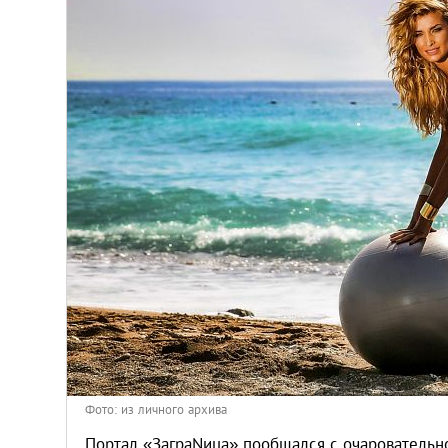
Киев
Лондон
Лос-Анджелес
Москва
Париж
Паттайя
Пхукет
Санкт-Петербург
Фото: из личного архива
Портал «ЗаграNица» пообщался с очаровательн