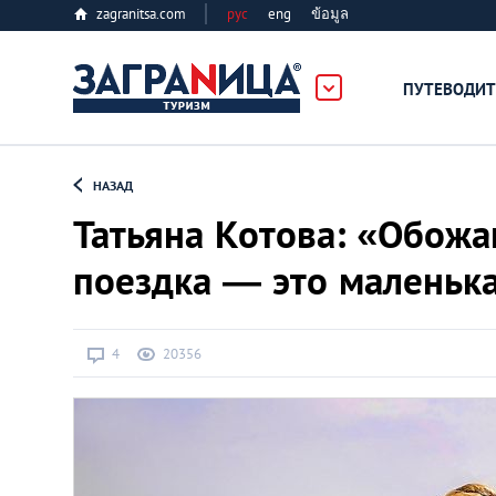
zagranitsa.com
рус
eng
ข้อมูล
лес
ПУТЕВОДИТ
Loading...
НАЗАД
Татьяна Котова: «Обож
поездка ― это маленьк
Алматы
4
20356
Астана
Афины