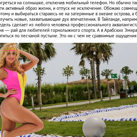
огреться на солнышке, отключив мобильный телефон. Но обычно та
сти активный образ жизни, и отпуск не исключение. Обожаю совмещ
ому и выбираться стараюсь не на затерянные в океане острова, а
олучить новые, захватывающие дух впечатления. В Тайланде, наприм
едель сделает из любого человека профессионального аквалангиста
ия ― рай для любителей горнолыжного спорта. А в Арабских Эмир
атиться по песчаной пустыне. Это ни с чем не сравнимые ощущения