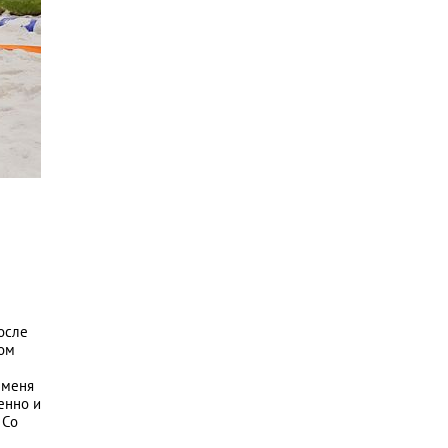
осле
вом
 меня
енно и
 Со