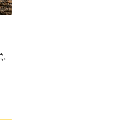
а,
овую