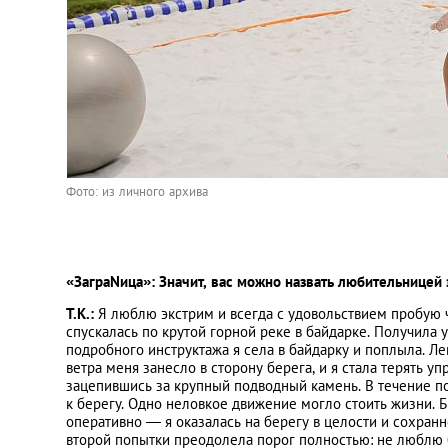
Фото: из личного архива
«ЗаграNица»: Значит, вас можно назвать любительницей
Т.К.:
Я люблю экстрим и всегда с удовольствием пробую ч
спускалась по крутой горной реке в байдарке. Получила
подробного инструктажа я села в байдарку и поплыла. Л
ветра меня занесло в сторону берега, и я стала терять у
зацепившись за крупный подводный камень. В течение по
к берегу. Одно неловкое движение могло стоить жизни. 
оперативно ― я оказалась на берегу в целости и сохранн
второй попытки преодолела порог полностью: не люблю б