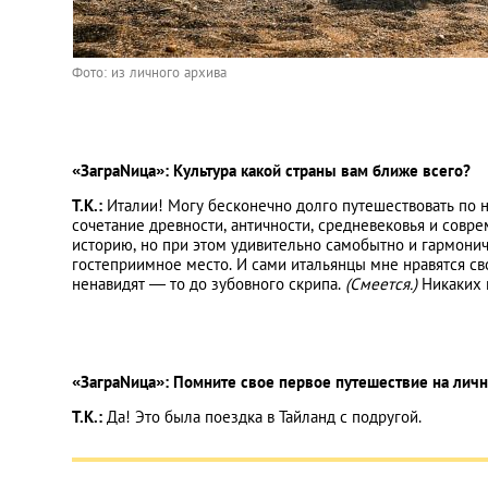
Фото: из личного архива
«ЗаграNица»: Культура какой страны вам ближе всего?
Т.К.:
Италии! Могу бесконечно долго путешествовать по 
сочетание древности, античности, средневековья и совр
историю, но при этом удивительно самобытно и гармон
гостеприимное место. И сами итальянцы мне нравятся сво
ненавидят ― то до зубовного скрипа.
(Смеется.)
Никаких 
«ЗаграNица»: Помните свое первое путешествие на личн
Т.К.:
Да! Это была поездка в Тайланд с подругой.