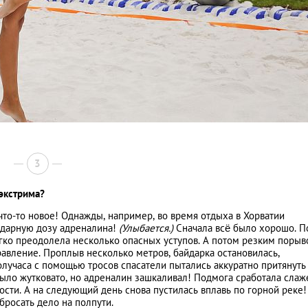
3
 экстрима?
то-то новое! Однажды, например, во время отдыха в Хорватии
 ударную дозу адреналина!
(Улыбается.)
Сначала всё было хорошо. П
егко преодолела несколько опасных уступов. А потом резким поры
правление. Проплыв несколько метров, байдарка остановилась,
лучаса с помощью тросов спасатели пытались аккуратно притянуть
Было жутковато, но адреналин зашкаливал! Подмога сработала слаж
ости. А на следующий день снова пустилась вплавь по горной реке!
росать дело на полпути.