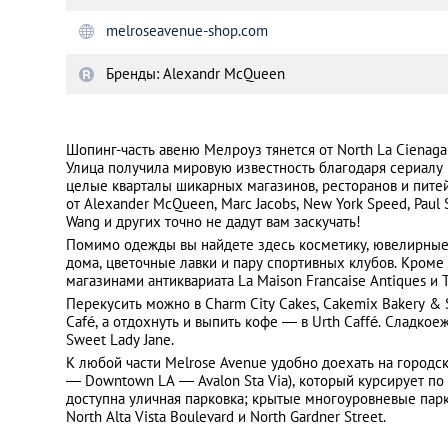
melroseavenue-shop.com
Санкт-Петербург
Бренды: Alexandr McQueen
Шопинг-часть авеню Мелроуз тянется от North La Cienaga 
Улица получила мировую известность благодаря сериалу M
целые кварталы шикарных магазинов, ресторанов и пите
от Alexander McQueen, Marc Jacobs, New York Speed, Paul 
Wang и других точно не дадут вам заскучать!
Помимо одежды вы найдете здесь косметику, ювелирные 
дома, цветочные лавки и пару спортивных клубов. Кроме 
магазинами антиквариата La Maison Francaise Antiques и T
Перекусить можно в Charm City Cakes, Cakemix Bakery & S
Café, а отдохнуть и выпить кофе ― в Urth Caffé. Сладкое
Sweet Lady Jane.
К любой части Melrose Avenue удобно доехать на городс
― Downtown LA ― Avalon Sta Via), который курсирует по
доступна уличная парковка; крытые многоуровневые парк
North Alta Vista Boulevard и North Gardner Street.