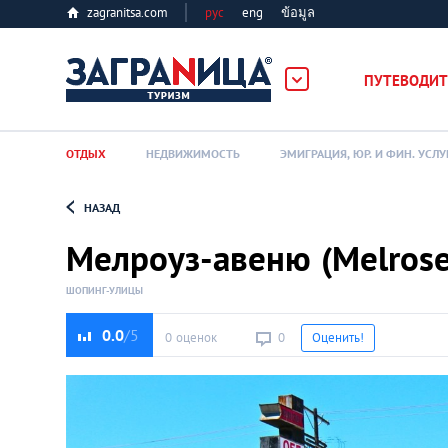
zagranitsa.com
рус
eng
ข้อมูล
лес
ПУТЕВОДИТ
ОТДЫХ
НЕДВИЖИМОСТЬ
ЭМИГРАЦИЯ, ЮР. И ФИН. УСЛУ
НАЗАД
Loading...
Мелроуз-авеню (Melrose
ШОПИНГ-УЛИЦЫ
0.0
0 оценок
0
Оценить!
Алматы