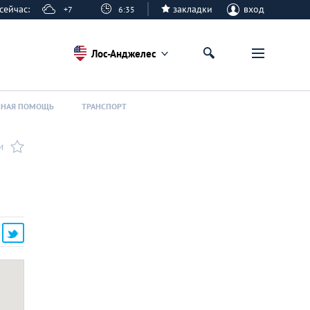
е сейчас:
закладки
вход
+7
6:35
Лос-Анджелес
ННАЯ ПОМОЩЬ
ТРАНСПОРТ
И