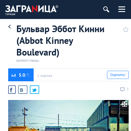
Бульвар Эббот Кинни
(Abbot Kinney
Boulevard)
ШОПИНГ-УЛИЦЫ
5.0
Оценить!
1 оценка
3