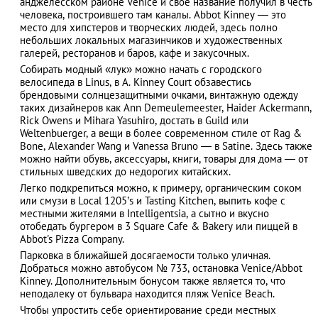
анджелесском районе Venice и свое название получил в честь
человека, построившего там каналы. Abbot Kinney ― это
место для хипстеров и творческих людей, здесь полно
небольших локальных магазинчиков и художественных
галерей, ресторанов и баров, кафе и закусочных.
АЗАД
Собирать модный «лук» можно начать с городского
велосипеда в Linus, в A. Kinney Court обзавестись
брендовыми солнцезащитными очками, винтажную одежду
таких дизайнеров как Ann Demeulemeester, Haider Ackermann,
Rick Owens и Mihara Yasuhiro, достать в Guild или
Weltenbuerger, а вещи в более современном стиле от Rag &
Bone, Alexander Wang и Vanessa Bruno ― в Satine. Здесь также
можно найти обувь, аксессуары, книги, товары для дома ― от
стильных шведских до недорогих китайских.
Легко подкрепиться можно, к примеру, органическим соком
или смузи в Local 1205’s и Tasting Kitchen, выпить кофе с
местными жителями в Intelligentsia, а сытно и вкусно
отобедать бургером в 3 Square Cafe & Bakery или пиццей в
Abbot's Pizza Company.
Парковка в ближайшей досягаемости только уличная.
Добраться можно автобусом № 733, остановка Venice/Abbot
Kinney. Дополнительным бонусом также является то, что
неподалеку от бульвара находится пляж Venice Beach.
Чтобы упростить себе ориентирование среди местных