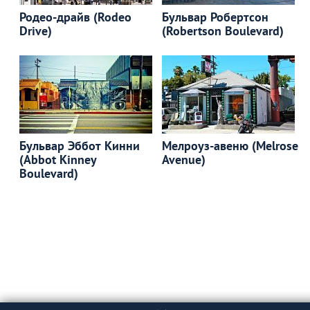
Родео-драйв (Rodeo
Бульвар Робертсон
Drive)
(Robertson Boulevard)
Бульвар Эббот Кинни
Мелроуз-авеню (Melrose
(Abbot Kinney
Avenue)
Boulevard)