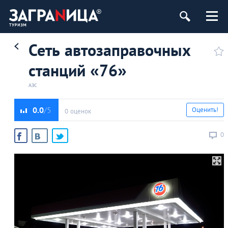
Сеть автозаправочных
станций «76»
АЗС
0.0
Оценить!
0 оценок
0