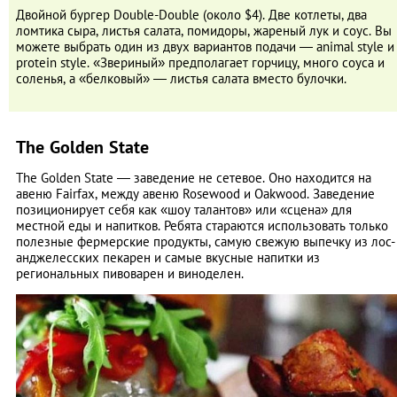
Двойной бургер Double-Double (около $4). Две котлеты, два
ломтика сыра, листья салата, помидоры, жареный лук и соус. Вы
можете выбрать один из двух вариантов подачи — animal style и
protein style. «Звериный» предполагает горчицу, много соуса и
соленья, а «белковый» — листья салата вместо булочки.
The Golden State
The Golden State — заведение не сетевое. Оно находится на
авеню Fairfax, между авеню Rosewood и Oakwood. Заведение
позиционирует себя как «шоу талантов» или «сцена» для
местной еды и напитков. Ребята стараются использовать только
полезные фермерские продукты, самую свежую выпечку из лос-
анджелесских пекарен и самые вкусные напитки из
региональных пивоварен и виноделен.