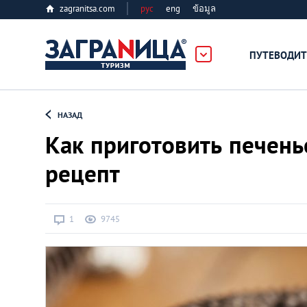
zagranitsa.com
рус
eng
ข้อมูล
лес
ПУТЕВОДИТ
Loading...
НАЗАД
Как приготовить печень
рецепт
Алматы
1
9745
Астана
Афины