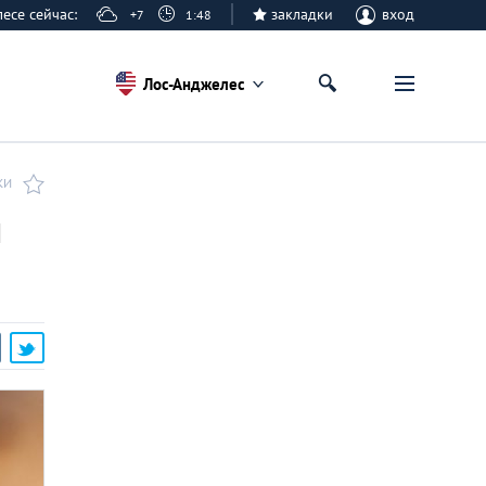
елесе сейчас:
закладки
вход
+7
1:48
Лос-Анджелес
КИ
й