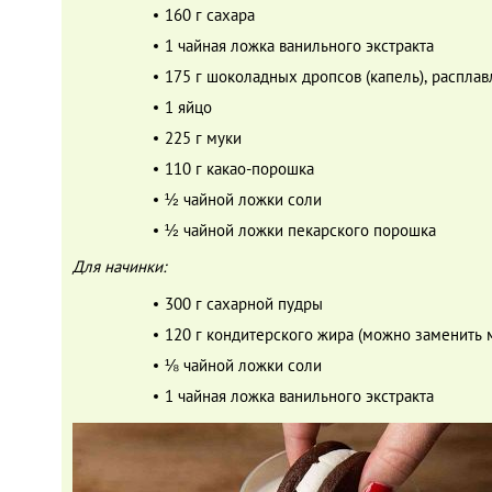
160 г сахара
1 чайная ложка ванильного экстракта
175 г шоколадных дропсов (капель), распла
1 яйцо
225 г муки
110 г какао-порошка
½ чайной ложки соли
½ чайной ложки пекарского порошка
Для начинки:
300 г сахарной пудры
120 г кондитерского жира (можно заменить
⅛ чайной ложки соли
1 чайная ложка ванильного экстракта