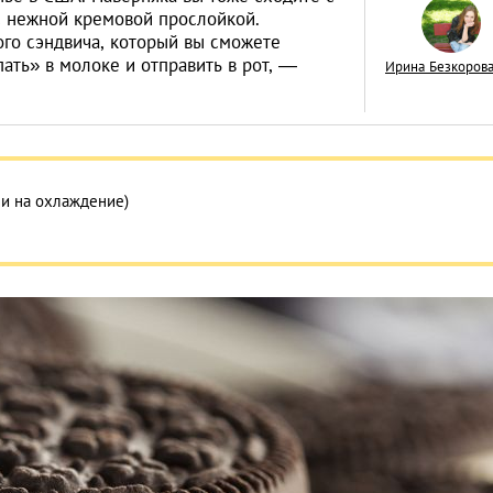
с нежной кремовой прослойкой.
ого сэндвича, который вы сможете
ать» в молоке и отправить в рот, —
Ирина Безкоров
Как завтракать в Л
Анджелесе: 7 иде
ни на охлаждение)
ЕДА