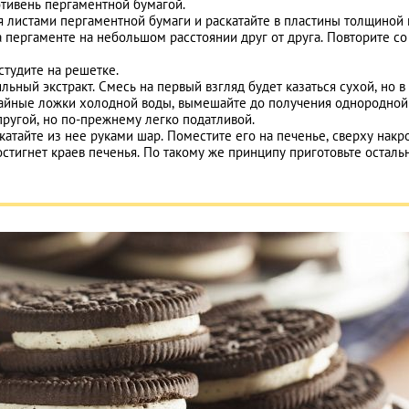
отивень пергаментной бумагой.
 листами пергаментной бумаги и раскатайте в пластины толщиной 
а пергаменте на небольшом расстоянии друг от друга. Повторите со
студите на решетке.
льный экстракт. Смесь на первый взгляд будет казаться сухой, но в
 чайные ложки холодной воды, вымешайте до получения однородной
ругой, но по-прежнему легко податливой.
катайте из нее руками шар. Поместите его на печенье, сверху накр
остигнет краев печенья. По такому же принципу приготовьте осталь