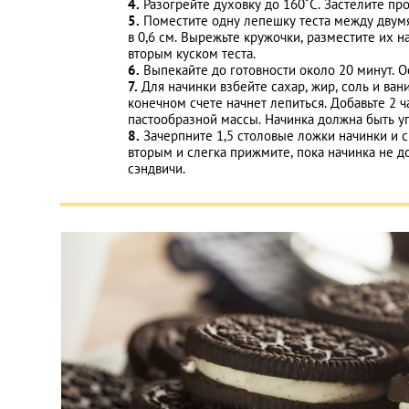
4.
Разогрейте духовку до 160˚С. Застелите пр
5.
Поместите одну лепешку теста между двумя
в 0,6 см. Вырежьте кружочки, разместите их н
вторым куском теста.
6.
Выпекайте до готовности около 20 минут. О
7.
Для начинки взбейте сахар, жир, соль и вани
конечном счете начнет лепиться. Добавьте 2
пастообразной массы. Начинка должна быть уп
8.
Зачерпните 1,5 столовые ложки начинки и с
вторым и слегка прижмите, пока начинка не д
сэндвичи.