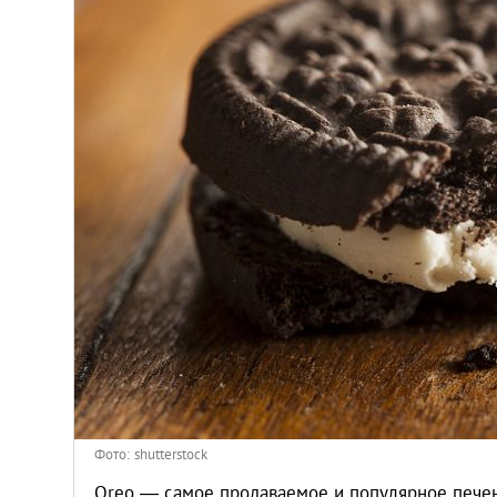
Киев
Лондон
Лос-Анджелес
Москва
Париж
Паттайя
Пхукет
Санкт-Петербург
Фото: shutterstock
Oreo — самое продаваемое и популярное печен