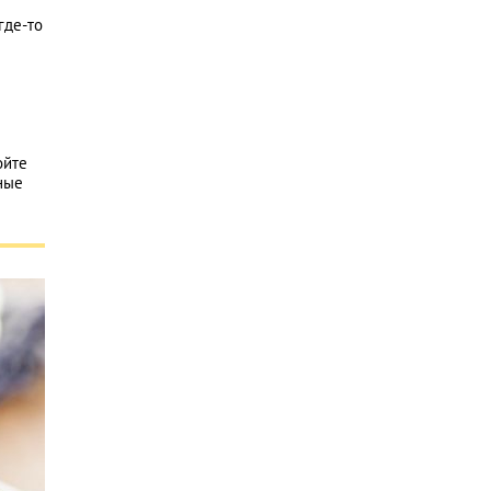
где-то
ойте
ные