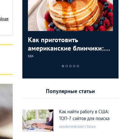
айная
ос-
Как приготовить
Как при
9 мест в
По-нашем
й
американские блинчики:
OREO до
самое в
Анджеле
простые рецепты из США
рецепт
русскую
ЕДА
ЕДА
ЕДА
ЕДА
Популярные статьи
Как найти работу в США:
ТОП-7 сайтов для поиска
АНАЛИТИЧЕСКИЕ СТАТЬИ