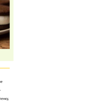
ые
-
ленку,