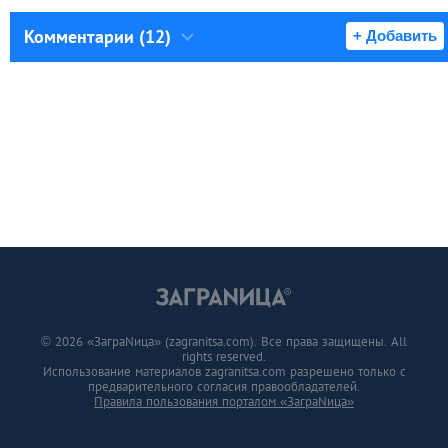
Комментарии (12)
+ Добавить
© 2026 «ЗаграNица» (zagranitsa.com). Все права защищены. All
rights reserved.
Использование материалов zagranitsa.com разрешено только с
предварительного согласия правообладателей.
Правила пользования порталом «ЗаграNица»