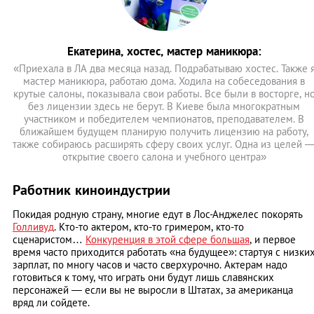
Екатерина, хостес, мастер маникюра:
«Приехала в ЛА два месяца назад. Подрабатываю хостес. Также 
мастер маникюра, работаю дома. Ходила на собеседования в
крутые салоны, показывала свои работы. Все были в восторге, н
без лицензии здесь не берут. В Киеве была многократным
участником и победителем чемпионатов, преподавателем. В
ближайшем будущем планирую получить лицензию на работу,
также собираюсь расширять сферу своих услуг. Одна из целей 
открытие своего салона и учебного центра»
Работник киноиндустрии
Покидая родную страну, многие едут в Лос-Анджелес покорять
Голливуд
. Кто-то актером, кто-то гримером, кто-то
сценаристом…
Конкуренция в этой сфере большая
, и первое
время часто приходится работать «на будущее»: стартуя с низки
зарплат, по многу часов и часто сверхурочно. Актерам надо
готовиться к тому, что играть они будут лишь славянских
персонажей — если вы не выросли в Штатах, за американца
вряд ли сойдете.