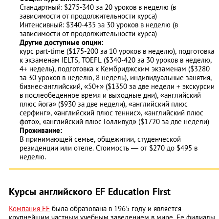
Стандартный: $275-340 за 20 уроков в неделю (в
зависимости от продолжительности курса)
Интенсивный: $340-435 за 30 уроков в неделю (в
зависимости от продолжительности курса)
Другие доступные опции:
курс part-time ($175-200 за 10 уроков в неделю), подготовка
к экзаменам IELTS, TOEFL ($340-420 за 30 уроков в неделю,
4+ недель), подготовка к Кембриджским экзаменам ($3280
за 30 уроков в неделю, 8 недель), индивидуальные занятия,
бизнес-английский, «50+» ($1350 за две недели + экскурсии
в послеобеденное время и выходные дни), «английский
плюс йога» ($930 за две недели), «английский плюс
серфинг», «английский плюс теннис», «английский плюс
фото», «английский плюс Голливуд» ($1720 за две недели)
Проживание:
В принимающей семье, общежитии, студенческой
резиденции или отеле. Стоимость — от $270 до $495 в
неделю.
Курсы английского EF Education First
Компания EF
была образована в 1965 году и является
крупнейшим частным учебным заведением в мире. Ее филиалы