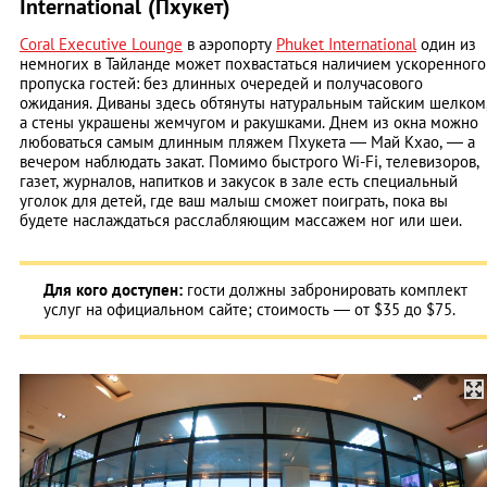
International (Пхукет)
Coral Executive Lounge
в аэропорту
Phuket International
один из
немногих в Тайланде может похвастаться наличием ускоренного
пропуска гостей: без длинных очередей и получасового
ожидания. Диваны здесь обтянуты натуральным тайским шелком
а стены украшены жемчугом и ракушками. Днем из окна можно
любоваться самым длинным пляжем Пхукета — Май Кхао, — а
вечером наблюдать закат. Помимо быстрого Wi-Fi, телевизоров,
газет, журналов, напитков и закусок в зале есть специальный
уголок для детей, где ваш малыш сможет поиграть, пока вы
будете наслаждаться расслабляющим массажем ног или шеи.
Для кого доступен:
гости должны забронировать комплект
услуг на официальном сайте; стоимость — от $35 до $75.