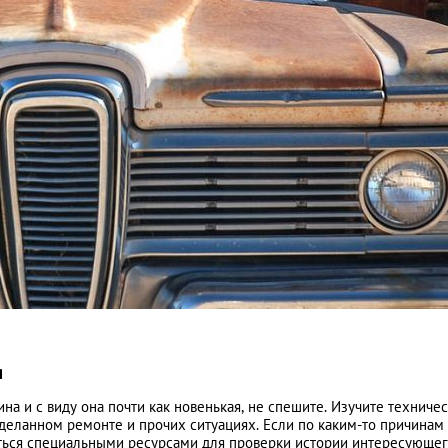
я
на и с виду она почти как новенькая, не спешите. Изучите техниче
оделанном ремонте и прочих ситуациях. Если по каким-то причинам
ться специальными ресурсами для проверки истории интересующег