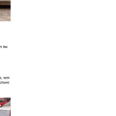
им вы
з, чем
ольно