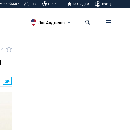
лесе сейчас:
закладки
вход
+7
10:53
Лос-Анджелес
КИ
и