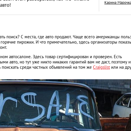
Карина Марочк
авто!
Учеба в Америке: 
ать поиск? С места, где авто продают. Чаще всего американцы поль
горячие пирожки. И что примечательно, здесь организаторы показ
получить студенч
онт.
визу в США
АНАЛИТИЧЕСКИЕ СТАТЬИ
ом автосалоне. Здесь товар сертифицирован и проверен. Есть
и авто, но тут уже никто никаких гарантий вам не даст, поэтому 
ь поискать среди частных объявлений на том же
Craigslist
или на др