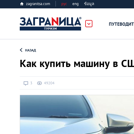
zagranitsa.com
рус
eng
ข้อมูล
лес
ПУТЕВОДИТ
Loading...
НАЗАД
Как купить машину в С
3
49204
Алматы
Астана
Афины