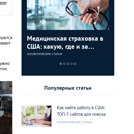
анич
как
Медицинская страховка в
Как пол
Как куп
Как пол
зуются
ывают
ескую
США: какую, где и за
в США: 
США: по
США: 4 
сколько купить?
пошагов
инструкц
АНАЛИТИЧЕСКИЕ СТАТЬИ
АНАЛИТИЧЕСКИЕ 
АНАЛИТИЧЕСКИЕ 
АНАЛИТИЧЕСКИЕ 
дом или
нужно
угих
Калифо
Популярные статьи
Как найти работу в США:
ТОП-7 сайтов для поиска
АНАЛИТИЧЕСКИЕ СТАТЬИ