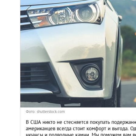
Киев
Лондон
Лос-Анджелес
Москва
Париж
Паттайя
Пхукет
Фото: shutterstock.com
Санкт-Петербург
В США никто не стесняется покупать подержанн
американцев всегда стоит комфорт и выгода. Од
нюансы и подводные камни. Мы поможем вам во 