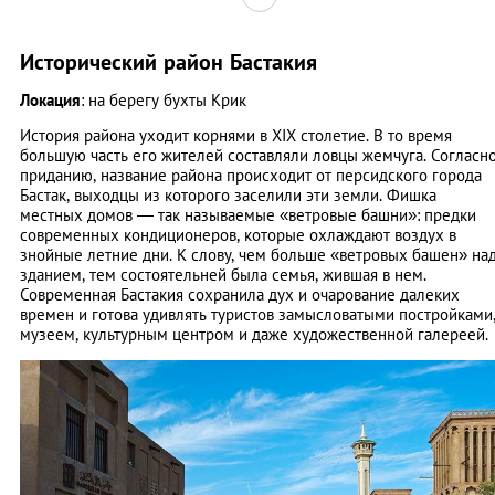
Исторический район Бастакия
Локация
: на берегу бухты Крик
История района уходит корнями в XIX столетие. В то время
большую часть его жителей составляли ловцы жемчуга. Согласн
приданию, название района происходит от персидского города
Бастак, выходцы из которого заселили эти земли. Фишка
местных домов — так называемые «ветровые башни»: предки
современных кондиционеров, которые охлаждают воздух в
знойные летние дни. К слову, чем больше «ветровых башен» на
зданием, тем состоятельней была семья, жившая в нем.
Современная Бастакия сохранила дух и очарование далеких
времен и готова удивлять туристов замысловатыми постройками
музеем, культурным центром и даже художественной галереей.