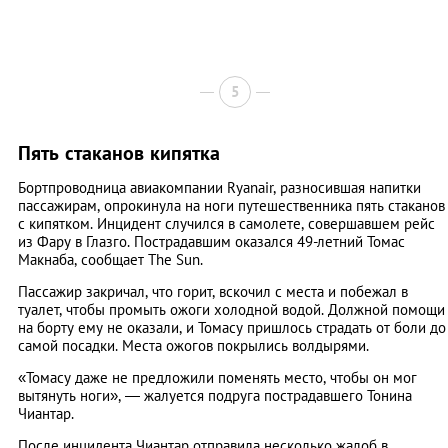
5
Пять стаканов кипятка
Бортпроводница авиакомпании Ryanair, разносившая напитки
пассажирам, опрокинула на ноги путешественника пять стаканов
с кипятком. Инцидент случился в самолете, совершавшем рейс
из Фару в Глазго. Пострадавшим оказался 49-летний Томас
Макнаба, сообщает The Sun.
Пассажир закричал, что горит, вскочил с места и побежал в
туалет, чтобы промыть ожоги холодной водой. Должной помощи
на борту ему не оказали, и Томасу пришлось страдать от боли до
самой посадки. Места ожогов покрылись волдырями.
«Томасу даже не предложили поменять место, чтобы он мог
вытянуть ноги», — жалуется подруга пострадавшего Тонина
Чиантар.
После инцидента Чиантар отправила несколько жалоб в