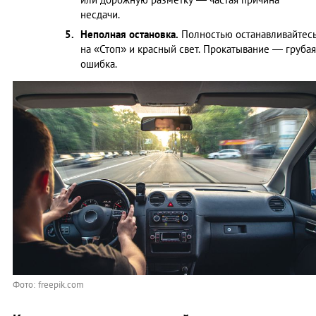
несдачи.
Неполная остановка.
Полностью останавливайтес
на «Стоп» и красный свет. Прокатывание — грубая
ошибка.
Фото: freepik.com