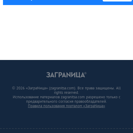
© 2026 «ЗаграNица» (zagranitsa.com). Все права защищены. All
rights reserved.
Использование материалов zagranitsa.com разрешено только с
предварительного согласия правообладателей.
Правила пользования порталом «ЗаграNица»