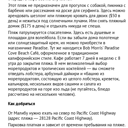
Этот пляж не предназначен для прогулок с собакой, пикника с
барбекю или рассекания на доске для серфинга. Здесь можно
арендовать шезлонг или пляжную кровать для двоих ($50 в
день) и нежиться под солнечными лучами. Или снять пляжный
АЗАД
домик ($175 в день) и отдыхать никуда не спеша.
Пляж патрулируется спасателями. Здесь есть душевые и
площадки для волейбола. Если вы забыли дома полотенце
или солнцезащитный крем, их можно приобрести в
магазинчике Paradise. Тут же находится Bob Morris' Paradise
Cove Beach Café, оформленное в традиционном
калифорнийском стиле. Кафе работает 7 дней в неделю с 8
утра до закрытия пляжа. В нем великолепный выбор
морепродуктов и тропических коктейлей ― вы сможете
отведать лобстера, арбузный дайкири и «башню из
морепродуктов», состоящую из целого лобстера, креветок,
кальмаров, нескольких видов сашими и салата из
морепродуктов на горе изо льда (не пугайтесь, блюдо
рассчитано на нескольких человек).
Как добраться
От Малибу нужно ехать на север по Pacific Coast Highway
(адрес пляжа ― 28128 Pacific Coast Highway).
Парковка платная и зависит от времени пребывания на пляже.