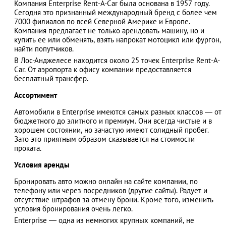
Компания Enterprise Rent-A-Car была основана в 1957 году.
Сегодня это признанный международный бренд с более чем
7000 филиалов по всей Северной Америке и Европе.
Компания предлагает не только арендовать машину, но и
купить ее или обменять, взять напрокат мотоцикл или фургон,
АЗАД
найти попутчиков.
В Лос-Анджелесе находится около 25 точек Enterprise Rent-A-
Car. От аэропорта к офису компании предоставляется
бесплатный трансфер.
Ассортимент
Автомобили в Enterprise имеются самых разных классов ― от
бюджетного до элитного и премиум. Они всегда чистые и в
хорошем состоянии, но зачастую имеют солидный пробег.
Зато это приятным образом сказывается на стоимости
проката.
Условия аренды
Бронировать авто можно онлайн на сайте компании, по
телефону или через посредников (другие сайты). Радует и
отсутствие штрафов за отмену брони. Кроме того, изменить
условия бронирования очень легко.
Enterprise ― одна из немногих крупных компаний, не