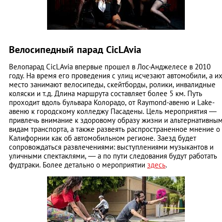
Велосипедный парад CicLAvia
Велопарад CicLAvia впервые прошел в Лос-Анджелесе в 2010
году. На время его проведения с улиц исчезают автомобили, а и
место занимают велосипеды, скейтборды, ролики, инвалидные
коляски и т.д. Длина маршрута составляет более 5 км. Путь
проходит вдоль бульвара Колорадо, от Raymond-авеню и Lake-
авеню к городскому колледжу Пасадены. Цель мероприятия ―
привлечь внимание к здоровому образу жизни и альтернативны
видам транспорта, а также развеять распространенное мнение о
Калифорнии как об автомобильном регионе. Заезд будет
сопровождаться развлечениями: выступлениями музыкантов и
уличными спектаклями, ― а по пути следования будут работать
фудтраки. Более детально о мероприятии
здесь
.