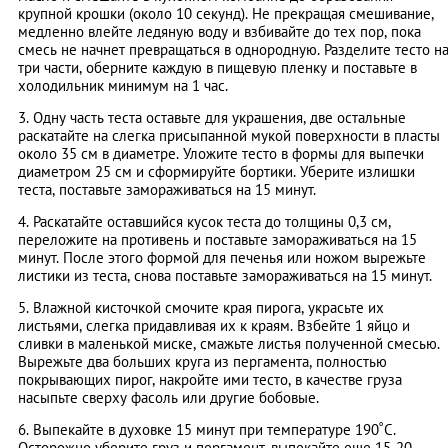
крупной крошки (около 10 секунд). Не прекращая смешивание,
медленно влейте ледяную воду и взбивайте до тех пор, пока
смесь не начнет превращаться в однородную. Разделите тесто н
три части, оберните каждую в пищевую пленку и поставьте в
холодильник минимум на 1 час.
3. Одну часть теста оставьте для украшения, две остальные
раскатайте на слегка присыпанной мукой поверхности в пласты
около 35 см в диаметре. Уложите тесто в формы для выпечки
диаметром 25 см и сформируйте бортики. Уберите излишки
теста, поставьте замораживаться на 15 минут.
4. Раскатайте оставшийся кусок теста до толщины 0,3 см,
переложите на противень и поставьте замораживаться на 15
минут. После этого формой для печенья или ножом вырежьте
листики из теста, снова поставьте замораживаться на 15 минут.
5. Влажной кисточкой смочите края пирога, украсьте их
листьями, слегка придавливая их к краям. Взбейте 1 яйцо и
сливки в маленькой миске, смажьте листья полученной смесью.
Вырежьте два больших круга из пергамента, полностью
покрывающих пирог, накройте ими тесто, в качестве груза
насыпьте сверху фасоль или другие бобовые.
6. Выпекайте в духовке 15 минут при температуре 190˚С.
Осторожно уберите груз и пергамент, выпекайте еще 15-20