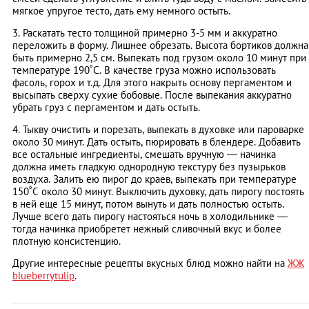
мягкое упругое тесто, дать ему немного остыть.
3. Раскатать тесто толщиной примерно 3-5 мм и аккуратно
переложить в форму. Лишнее обрезать. Высота бортиков должна
быть примерно 2,5 см. Выпекать под грузом около 10 минут при
температуре 190˚С. В качестве груза можно использовать
фасоль, горох и т.д. Для этого накрыть основу пергаментом и
высыпать сверху сухие бобовые. После выпекания аккуратно
убрать груз с пергаментом и дать остыть.
4. Тыкву очистить и порезать, выпекать в духовке или пароварке
около 30 минут. Дать остыть, пюрировать в блендере. Добавить
все остальные ингредиенты, смешать вручную — начинка
должна иметь гладкую однородную текстуру без пузырьков
воздуха. Залить ею пирог до краев, выпекать при температуре
150˚С около 30 минут. Выключить духовку, дать пирогу постоять
в ней еще 15 минут, потом вынуть и дать полностью остыть.
Лучше всего дать пирогу настояться ночь в холодильнике —
тогда начинка приобретет нежный сливочный вкус и более
плотную консистенцию.
Другие интересные рецепты вкусных блюд можно найти на
ЖЖ
blueberrytulip
.