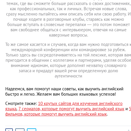
темах, где вы сможете больше рассказать о своих достижениях,
как профессиональных, так и личных. Встречая новые слова,
сразу мысленно пытайтесь ими описать себя или свою работу. И
почаще ходите в разговорные клубы, стараясь как можно
больше вступать в словесные перепалки — это потом поможет
вам свободнее общаться с интервьюером, отвечая на самые
каверзные вопросы.
То же самое касается и случаев, когда вам нужно подготовиться 
международной конференции или командировке за рубеж.
Только здесь вы сосредотачиваетесь на той лексике, которая ва
пригодится в общении с коллегами и партнерами, уделяя особо
внимание идиомам, которые дополнят нехватку словарного
запаса и придадут вашей речи определенную долю
аутентичности
Надеемся, вам помогут наши советы, как выучить английский
быстро и легко. Желаем вам больших языковых успехов!
Смотрите также:
10 крутых сайтов для изучения английского
языка
,
7 сериалов, которые помогут выучить английский язык
и
фильмов, которые помогут выучить английский язык
.