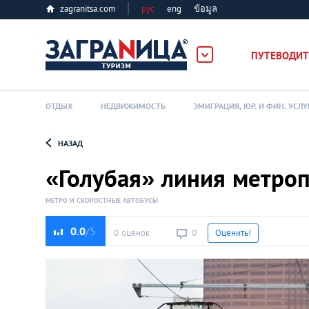
zagranitsa.com
рус
eng
ข้อมูล
лес
ПУТЕВОДИТ
ОТДЫХ
НЕДВИЖИМОСТЬ
ЭМИГРАЦИЯ, ЮР. И ФИН. УСЛУ
НАЗАД
Loading...
«Голубая» линия метроп
МЕТРО И СКОРОСТНЫЕ АВТОБУСЫ
0.0
0 оценок
0
Оценить!
Алматы