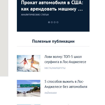
ля
Прокат автомобиля в США:
5 спосо
Визовый
 по США
как арендовать машину в
Анджеле
«чистым
Лос-Анджелесе
АНАЛИТИЧЕСКИЕ СТАТЬИ
ЛАЙФХАКИ
АНАЛИТИЧЕСКИЕ 
Полезные публикации
Лови волну: ТОП-5 школ
серфинга в Лос-Анджелесе
МЕСТА/МАРШРУТЫ
5 способов выжить в Лос-
Анджелесе без автомобиля
ЛАЙФХАКИ