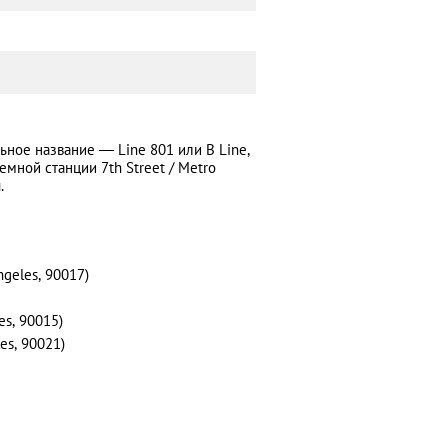
ьное название — Line 801 или B Line,
емной станции 7th Street / Metro
.
ngeles, 90017)
es, 90015)
es, 90021)