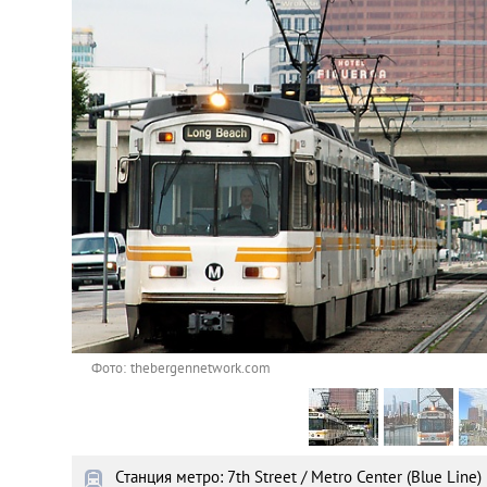
Астана
Афины
Киев
Лондон
Лос-Анджелес
Москва
Париж
Фото: thebergennetwork.com
Паттайя
Станция метро: 7th Street / Metro Center (Blue Line)
Пхукет