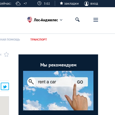
е сейчас:
закладки
вход
+7
3:02
Лос-Анджелес
ННАЯ ПОМОЩЬ
ТРАНСПОРТ
И
Мы рекомендуем