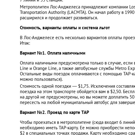
Метрополитен Лос-Анджелеса принадлежит компании Los 
Transportation Authority (LACMTA). Он начал работу в 1990
расширился и продолжает развиваться.
Стоимость, варианты оплаты и система льгот
В Лос-Анджелесе есть несколько вариантов оплаты проезд
Итак:
Вариант №1. Оплата наличными
Оплата наличными предусмотрена только в случае, если в
Line и Orange Line, а также автобусные службы Metro Expr
Остальные виды поездок оплачиваются с помощью TAP-кар
можно пользоваться).
Стоимость одной поездки ― $1,75. Исключения составляют
поездка на этом транспорте обойдется вам в $2,50. Бесп
на другой не предусмотрены, но вы можете доплатить 50 
пересесть на любой муниципальный автобус для заверше
Вариант №2. Проезд по карте TAP
Чтобы проехаться в метрополитене (сюда входит 6 линий
необходимо иметь TAP-карту. Ее можно приобрести непос
$2 в специальных точках продажи. Карту необходимо сра