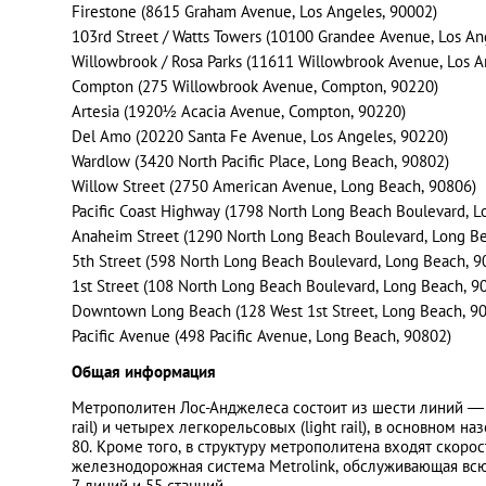
Firestone (8615 Graham Avenue, Los Angeles, 90002)
103rd Street / Watts Towers (10100 Grandee Avenue, Los An
Willowbrook / Rosa Parks (11611 Willowbrook Avenue, Los A
Compton (275 Willowbrook Avenue, Compton, 90220)
Artesia (1920½ Acacia Avenue, Compton, 90220)
Del Amo (20220 Santa Fe Avenue, Los Angeles, 90220)
Wardlow (3420 North Pacific Place, Long Beach, 90802)
Willow Street (2750 American Avenue, Long Beach, 90806)
Pacific Coast Highway (1798 North Long Beach Boulevard, L
Anaheim Street (1290 North Long Beach Boulevard, Long Be
5th Street (598 North Long Beach Boulevard, Long Beach, 9
1st Street (108 North Long Beach Boulevard, Long Beach, 9
Downtown Long Beach (128 West 1st Street, Long Beach, 9
Pacific Avenue (498 Pacific Avenue, Long Beach, 90802)
Общая информация
Метрополитен Лос-Анджелеса состоит из шести линий ―
rail) и четырех легкорельсовых (light rail), в основном
80. Кроме того, в структуру метрополитена входят скоро
железнодорожная система Metrolink, обслуживающая в
7 линий и 55 станций.