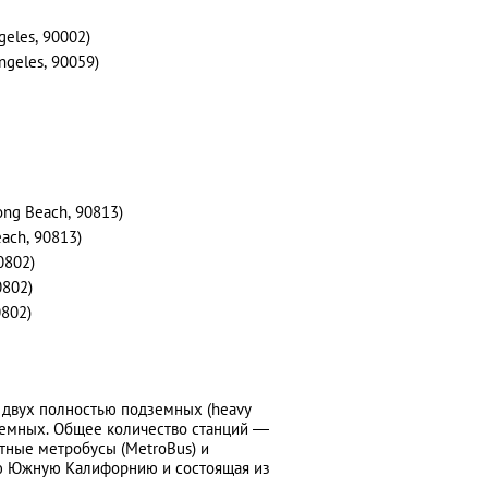
geles, 90002)
ngeles, 90059)
ong Beach, 90813)
ach, 90813)
0802)
0802)
0802)
 двух полностью подземных (heavy
 наземных. Общее количество станций ―
стные метробусы (MetroBus) и
сю Южную Калифорнию и состоящая из