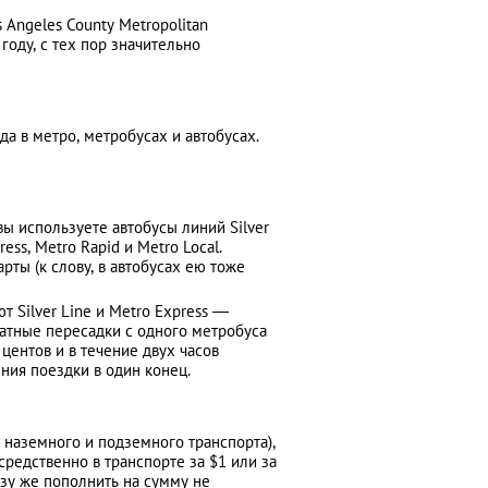
Angeles County Metropolitan
 году, с тех пор значительно
а в метро, метробусах и автобусах.
ы используете автобусы линий Silver
ess, Metro Rapid и Metro Local.
ты (к слову, в автобусах ею тоже
 Silver Line и Metro Express —
латные пересадки с одного метробуса
центов и в течение двух часов
ния поездки в один конец.
 наземного и подземного транспорта),
редственно в транспорте за $1 или за
зу же пополнить на сумму не