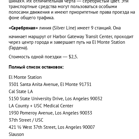
шинах». Их отличительная черта ― серебристый цвет. Эти
транспортные средства могут пользоваться особыми
полосами движения и имеют приоритетные права проезда на
фоне общего трафика.
АЗАД
«Серебряная»
линия (Silver Line) имеет 9 станций. Она
начинает маршрут от Harbor Gateway Transit Center, проходит
через центр города и завершает путь на El Monte Station
(Гардена).
Стоимость одной поездки — $2,5.
Полный список остановок:
El Monte Station
3501 Santa Anita Avenue, El Monte 91731
Cal State LA
5150 State University Drive, Los Angeles 90032
LA County + USC Medical Center
1930 Pomeroy Avenue, Los Angeles 90033
37th Street / USC
421 ½ West 37th Street, Los Angeles 90007
Slauson