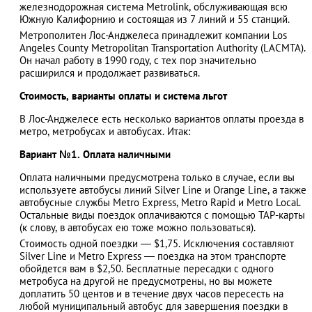
железнодорожная система Metrolink, обслуживающая всю
Южную Калифорнию и состоящая из 7 линий и 55 станций.
Метрополитен Лос-Анджелеса принадлежит компании Los
Angeles County Metropolitan Transportation Authority (LACMTA).
Он начал работу в 1990 году, с тех пор значительно
расширился и продолжает развиваться.
Стоимость, варианты оплаты и система льгот
В Лос-Анджелесе есть несколько вариантов оплаты проезда в
метро, метробусах и автобусах. Итак:
Вариант №1. Оплата наличными
Оплата наличными предусмотрена только в случае, если вы
используете автобусы линий Silver Line и Orange Line, а также
автобусные службы Metro Express, Metro Rapid и Metro Local.
Остальные виды поездок оплачиваются с помощью TAP-карты
(к слову, в автобусах ею тоже можно пользоваться).
Стоимость одной поездки ― $1,75. Исключения составляют
Silver Line и Metro Express — поездка на этом транспорте
обойдется вам в $2,50. Бесплатные пересадки с одного
метробуса на другой не предусмотрены, но вы можете
доплатить 50 центов и в течение двух часов пересесть на
любой муниципальный автобус для завершения поездки в