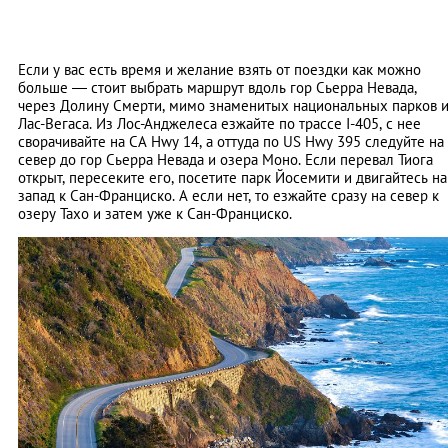
Если у вас есть время и желание взять от поездки как можно
больше — стоит выбрать маршрут вдоль гор Сьерра Невада,
через Долину Смерти, мимо знаменитых национальных парков 
Лас-Вегаса. Из Лос-Анджелеса езжайте по трассе I-405, с нее
сворачивайте на CA Hwy 14, а оттуда по US Hwy 395 следуйте на
север до гор Сьерра Невада и озера Моно. Если перевал Тиога
открыт, пересеките его, посетите парк Йосемити и двигайтесь на
запад к Сан-Франциско. А если нет, то езжайте сразу на север к
озеру Тахо и затем уже к Сан-Франциско.