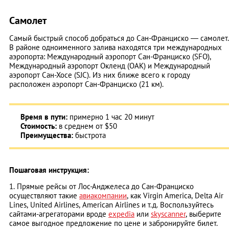
Самолет
Самый быстрый способ добраться до Сан-Франциско — самолет.
В районе одноименного залива находятся три международных
аэропорта: Международный аэропорт Сан-Франциско (SFO),
Международный аэропорт Окленд (OAK) и Международный
аэропорт Сан-Хосе (SJC). Из них ближе всего к городу
расположен аэропорт Сан-Франциско (21 км).
Время в пути:
примерно 1 час 20 минут
Стоимость:
в среднем от $50
Преимущества:
быстрота
Пошаговая инструкция:
1. Прямые рейсы от Лос-Анджелеса до Сан-Франциско
осуществляют такие
авиакомпании
, как Virgin America, Delta Air
Lines, United Airlines, American Airlines и т.д. Воспользуйтесь
сайтами-агрегаторами вроде
expedia
или
skyscanner
, выберите
самое выгодное предложение по цене и забронируйте билет.