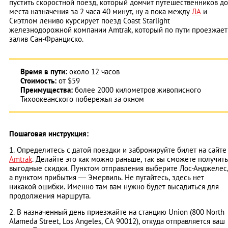
пустить скоростной поезд, который домчит путешественников до
места назначения за 2 часа 40 минут, ну а пока между
ЛА
и
Сиэтлом лениво курсирует поезд Coast Starlight
железнодорожной компании Amtrak, который по пути проезжает
залив Сан-Франциско.
Время в пути:
около 12 часов
Стоимость:
от $59
Преимущества:
более 2000 километров живописного
Тихоокеанского побережья за окном
Пошаговая инструкция:
1. Определитесь с датой поездки и забронируйте билет на сайте
Amtrak
. Делайте это как можно раньше, так вы сможете получить
выгодные скидки. Пунктом отправления выберите Лос-Анджелес
а пунктом прибытия — Эмервиль. Не пугайтесь, здесь нет
никакой ошибки. Именно там вам нужно будет высадиться для
продолжения маршрута.
2. В назначенный день приезжайте на станцию Union (800 North
Alameda Street, Los Angeles, CA 90012), откуда отправляется ваш