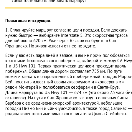
самостоятельно планировать маршрут
Пошаговая инструкция:
1. Спланируйте маршрут согласно цели поездки. Если доехать
нужно быстро — выбирайте Interstate 5. Это скоростная трасса
длиной около 620 км. Уже через 6 часов вы будете в Сан-
Франциско. Но живописности от нее не ждите.
Если у вас есть пара дней в запасе, и вы не прочь полюбоваться
красотами Тихоокеанского побережья, выбирайте между CA Hwy
1 и US Hwy 101. Первая практически целиком проходит вдоль
побережья. Общая длина дороги составляет 755 км. По пути
можете заехать в очаровательный прибережный городок Морро
Бей, посетить известный своим аквариумом и «консервным»
рядом Монтерей и полюбоваться серферами в Санта-Круз.
Длина маршрута по US Hwy 101 — 674 км (это около 7,5 часа бе
остановок). На пути к Сан-Франциско вас ждут солнечная Санта-
Барбара с ее средиземноморской архитектурой, небольшие
городки Пизмо Бич и Сан-Луис-Обиспо, а также город Салинас 
родина известного американского писателя Джона Стейнбека.