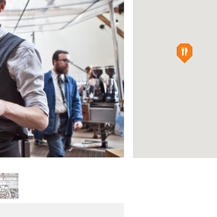
Kye’s Montana
КАФЕ
Intelligentsia Сoffee Bar (Venic