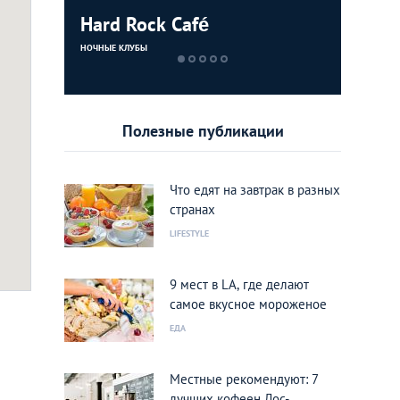
Hard Rock Café
Cafe Gra
Bubba G
Chateau
НОЧНЫЕ КЛУБЫ
КАФЕ
КАФЕ
РЕСТОРАНЫ
Полезные публикации
Что едят на завтрак в разных
странах
LIFESTYLE
9 мест в LA, где делают
e)
Фото: google.maps
самое вкусное мороженое
ЕДА
Местные рекомендуют: 7
лучших кофеен Лос-