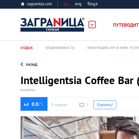
zagranitsa.com
рус
eng
ข้อมูล
лес
ПУТЕВОДИТ
ОТДЫХ
НЕДВИЖИМОСТЬ
ЭМИГРАЦИЯ, ЮР. И ФИН. УСЛУ
НАЗАД
Loading...
Intelligentsia Сoffee Bar 
КОФЕЙНИ
0.0
0 оценок
1
Оценить!
Алматы