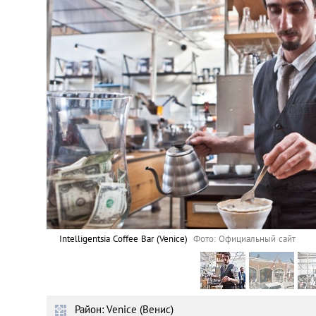
Астана
Афины
Киев
Лондон
Лос-Анджелес
Москва
Париж
Intelligentsia Сoffee Bar (Venice)
Фото: Официальный сайт
Паттайя
Район: Venice (Венис)
Пхукет