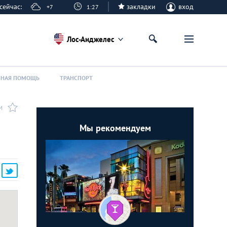
е сейчас:
закладки
вход
+7
1:27
Лос-Анджелес
ННАЯ ПОМОЩЬ
ТРАНСПОРТ
И
Мы рекомендуем