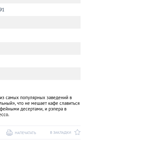
291
 из самых популярных заведений в
льный», что не мешает кафе славиться
офейными десертами, и рэпера в
ссо.
В ЗАКЛАДКИ
НАПЕЧАТАТЬ