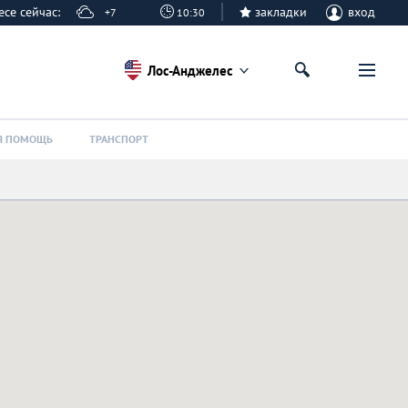
лесе сейчас:
закладки
вход
+7
10:30
Лос-Анджелес
Я ПОМОЩЬ
ТРАНСПОРТ