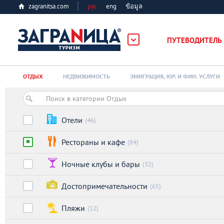
zagranitsa.com
рус
eng
ข้อมูล
ПУТЕВОДИТЕЛЬ
Loading...
ОТДЫХ
НЕДВИЖИМОСТЬ
ЭМИГРАЦИЯ, ЮР. И ФИН. УСЛУГИ
Отели
(46)
Рестораны и кафе
(84)
Алматы
Ночные клубы и бары
(32)
Астана
Достопримечательности
(65)
Афины
Пляжи
(12)