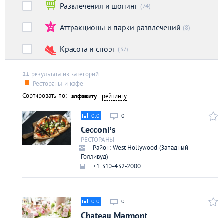
Развлечения и шопинг
Киев
(74)
Аттракционы и парки развлечений
(8)
Лондон
Красота и спорт
(37)
Лос-Анджелес
21
результата из категорий:
Рестораны и кафе
Москва
Сортировать по:
алфавиту
рейтингу
Париж
0.0
0
Cecconi’s
Паттайя
РЕСТОРАНЫ
Район: West Hollywood (Западный
Голливуд)
Пхукет
+1 310-432-2000
Санкт-Петербург
0.0
0
Chateau Marmont