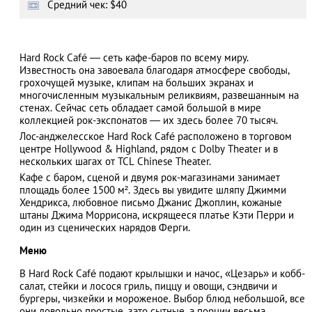
Средний чек: $40
Hard Rock Café — сеть кафе-баров по всему миру.
АЗАД
Известность она завоевала благодаря атмосфере свободы,
грохочущей музыке, клипам на больших экранах и
многочисленным музыкальным реликвиям, развешанным на
стенах. Сейчас сеть обладает самой большой в мире
коллекцией рок-экспонатов — их здесь более 70 тысяч.
Лос-анджелесское Hard Rock Café расположено в торговом
центре Hollywood & Highland, рядом с Dolby Theater и в
нескольких шагах от TCL Chinese Theater.
Кафе с баром, сценой и двумя рок-магазинами занимает
площадь более 1500 м². Здесь вы увидите шляпу Джимми
Хендрикса, любовное письмо Джанис Джоплин, кожаные
штаны Джима Моррисона, искрящееся платье Кэти Перри и
один из сценических нарядов Ферги.
Меню
В Hard Rock Café подают крылышки и начос, «Цезарь» и кобб-
салат, стейки и лосося гриль, пиццу и овощи, сэндвичи и
бургеры, чизкейки и мороженое. Выбор блюд небольшой, все
они довольно простые, зато сытные, а порции весьма