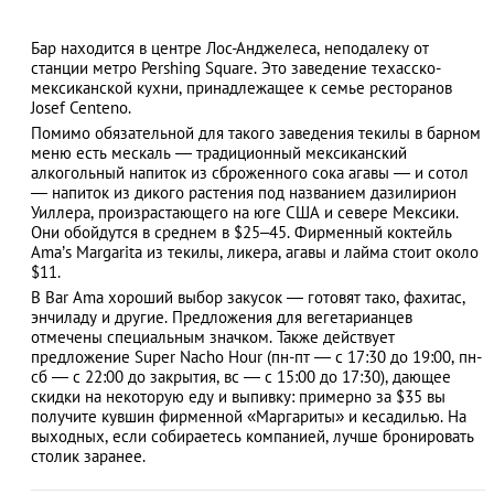
Бар находится в центре Лос-Анджелеса, неподалеку от
станции метро Pershing Square. Это заведение техасско-
мексиканской кухни, принадлежащее к семье ресторанов
АЗАД
Josef Centeno.
Помимо обязательной для такого заведения текилы в барном
меню есть мескаль ― традиционный мексиканский
алкогольный напиток из сброженного сока агавы ― и сотол
― напиток из дикого растения под названием дазилирион
Уиллера, произрастающего на юге США и севере Мексики.
Они обойдутся в среднем в $25–45. Фирменный коктейль
Ama’s Margarita из текилы, ликера, агавы и лайма стоит около
$11.
В Bar Ama хороший выбор закусок ― готовят тако, фахитас,
энчиладу и другие. Предложения для вегетарианцев
отмечены специальным значком. Также действует
предложение Super Nacho Hour (пн-пт ― с 17:30 до 19:00, пн-
сб ― с 22:00 до закрытия, вс ― с 15:00 до 17:30), дающее
скидки на некоторую еду и выпивку: примерно за $35 вы
получите кувшин фирменной «Маргариты» и кесадилью. На
выходных, если собираетесь компанией, лучше бронировать
столик заранее.