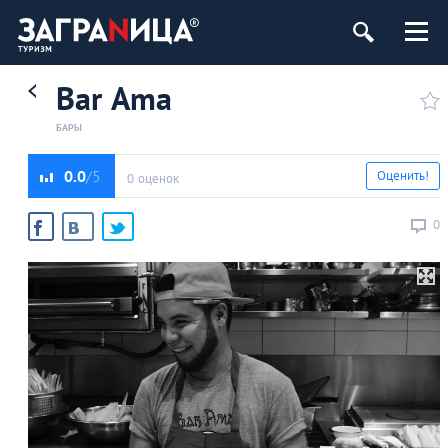
Bar Ama
БАРЫ
0.0
Оценить!
0 оценок
0