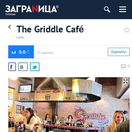
The Griddle Café
КАФЕ
0.0
Оценить!
0 оценок
0