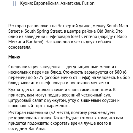
Кухня: Европейская, Азиатская, Fusion
Ресторан расположен на Четвертой улице, между South Main
АЗАД
Street и South Spring Street, в центре района Old Bank. Это
одно из заведений шеф-повара Josef Centeno (наряду с Bäco
Mercat и Bar Amá). Названо оно в честь двух собачек
основателя.
Меню
Специализация заведения ― дегустационные меню из
нескольких перемен блюд. Стоимость варьируется от $80 (6
перемен) до $225 (особое меню от шефа) на человека. Выбор
блюд зависит от шеф-повара и постоянно меняется.
Кухня здесь с итальянскими и японскими акцентами. К
примеру, вам могут подать весенний чесночный суп,
цитрусовый салат с кунжутом, утку с вишневым соусом и
шоколадный торт с карамелью.
Ресторан маленький (32 места), поэтому рекомендуем
резервировать столик. Также будьте готовы к тому, что вам
придется подождать; скоротать время лучше всего в
соседнем Bar Amá.