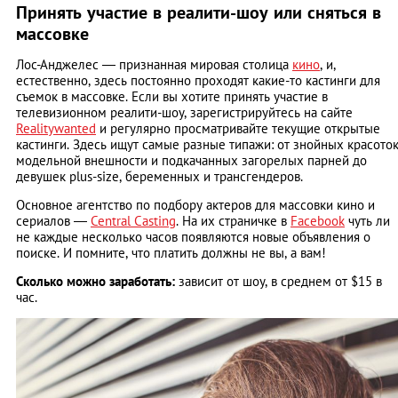
Принять участие в реалити-шоу или сняться в
массовке
Лос-Анджелес — признанная мировая столица
кино
, и,
естественно, здесь постоянно проходят какие-то кастинги для
съемок в массовке. Если вы хотите принять участие в
телевизионном реалити-шоу, зарегистрируйтесь на сайте
Realitywanted
и регулярно просматривайте текущие открытые
кастинги. Здесь ищут самые разные типажи: от знойных красото
модельной внешности и подкачанных загорелых парней до
девушек plus-size, беременных и трансгендеров.
Основное агентство по подбору актеров для массовки кино и
сериалов —
Central Casting
. На их страничке в
Facebook
чуть ли
не каждые несколько часов появляются новые объявления о
поиске. И помните, что платить должны не вы, а вам!
Сколько можно заработать:
зависит от шоу, в среднем от $15 в
час.